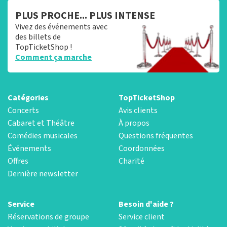
PLUS PROCHE... PLUS INTENSE
Vivez des événements avec
des billets de
TopTicketShop !
Comment ça marche
Catégories
TopTicketShop
Concerts
Avis clients
Cabaret et Théâtre
À propos
Comédies musicales
Questions fréquentes
Événements
Coordonnées
Offres
Charité
Dernière newsletter
Service
Besoin d'aide ?
Réservations de groupe
Service client