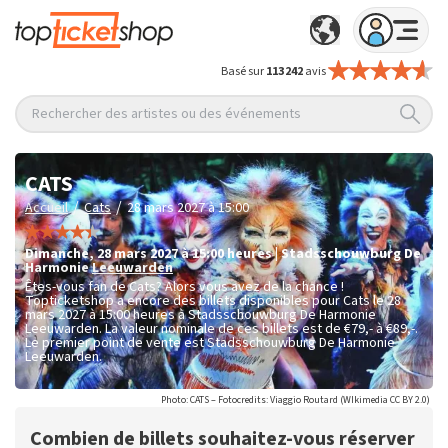
Basé sur
113 242
avis
Rechercher des artistes ou des événements
CATS
/
/
Accueil
Cats
28 mars 2027 à 15:00
dimanche
,
28 mars 2027 à 15:00
heures
|
Stadsschouwburg De
Harmonie
Leeuwarden
Êtes-vous fan de Cats? Alors vous avez de la chance !
Topticketshop a encore des billets disponibles pour Cats le 28
mars 2027 à 15:00 heures à Stadsschouwburg De Harmonie
Leeuwarden. La valeur nominale de ces billets est de
€79,- à €89,-
.
Le premier point de vente est Stadsschouwburg De Harmonie
Leeuwarden.
Photo: CATS – Fotocredits: Viaggio Routard (WIkimedia CC BY 2.0)
Combien de billets souhaitez-vous réserver