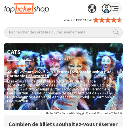
Basé sur
113 182
avis
Rechercher des artistes ou des événements
CATS
/
/
Accueil
Cats
25 mars 2027 à 20:15
jeudi
,
25 mars 2027 à 20:15
heures
|
Stadsschouwburg De
Harmonie
Leeuwarden
Êtes-vous fan de Cats? Alors vous avez de la chance !
Topticketshop a encore des billets disponibles pour Cats le 25
mars 2027 à 20:15 heures à Stadsschouwburg De Harmonie
Leeuwarden. La valeur nominale de ces billets est de
€79,- à €89,-
.
Le premier point de vente est Stadsschouwburg De Harmonie
Leeuwarden.
Photo: CATS – Fotocredits: Viaggio Routard (WIkimedia CC BY 2.0)
Combien de billets souhaitez-vous réserver