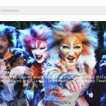
es événements
hof
Maastricht
ketshop a encore des billets disponibles pour Cats le 4 mars 2027 à
es billets est de
€79,- à €89,-
. Le premier point de vente est Theat