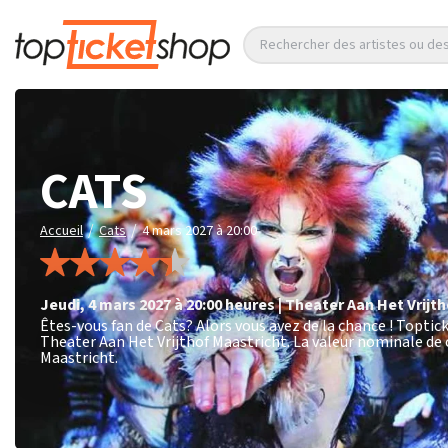
Rechercher des artistes ou d
CATS
/
/
Accueil
Cats
4 mars 2027 à 20:00
jeudi
,
4 mars 2027 à 20:00
heures
|
Theater Aan Het Vrijt
Êtes-vous fan de Cats? Alors vous avez de la chance ! Toptic
Theater Aan Het Vrijthof Maastricht. La valeur nominale de c
Maastricht.