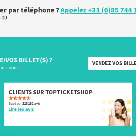
r par téléphone ?
Appelez +31 (0)85 744 
h00
/VOS BILLET(S) ?
VENDEZ VOS BILL
rons-nous !
CLIENTS SUR TOPTICKETSHOP
Basé sur
113 182
avis
Lire les avis