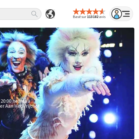
Basé sur
113 182
avis
 20:00 heures à
er Aan Het Vrijthof