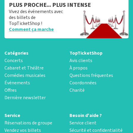
PLUS PROCHE... PLUS INTENSE
Vivez des événements avec
des billets de
TopTicketShop !
Comment ça marche
Catégories
TopTicketShop
Concerts
Avis clients
Cabaret et Théâtre
À propos
Comédies musicales
Questions fréquentes
Événements
Coordonnées
Offres
Charité
Dernière newsletter
Service
Besoin d'aide ?
Réservations de groupe
Service client
Vendez vos billets
Sécurité et confidentialité