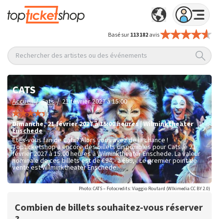
Basé sur
113 182
avis
Rechercher des artistes ou des événements
CATS
/
/
Accueil
Cats
21 février 2027 à 15:00
dimanche
,
21 février 2027 à 15:00
heures
|
Wilminktheater
Enschede
Êtes-vous fan de Cats? Alors vous avez de la chance !
Topticketshop a encore des billets disponibles pour Cats le 21
février 2027 à 15:00 heures à Wilminktheater Enschede. La valeur
nominale de ces billets est de
€94,- à €99,-
. Le premier point de
vente est Wilminktheater Enschede.
Photo: CATS – Fotocredits: Viaggio Routard (WIkimedia CC BY 2.0)
Combien de billets souhaitez-vous réserver