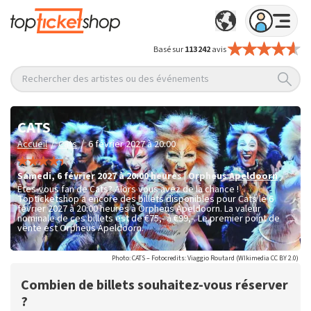
Basé sur
113 242
avis
Rechercher des artistes ou des événements
CATS
/
/
Accueil
Cats
6 février 2027 à 20:00
samedi
,
6 février 2027 à 20:00
heures
|
Orpheus
Apeldoorn
Êtes-vous fan de Cats? Alors vous avez de la chance !
Topticketshop a encore des billets disponibles pour Cats le 6
février 2027 à 20:00 heures à Orpheus Apeldoorn. La valeur
nominale de ces billets est de
€75,- à €99,-
. Le premier point de
vente est Orpheus Apeldoorn.
Photo: CATS – Fotocredits: Viaggio Routard (WIkimedia CC BY 2.0)
Combien de billets souhaitez-vous réserver
?