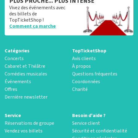
PLUS PROCHE... PLUS INTENSE
Vivez des événements avec
des billets de
TopTicketShop !
Comment ça marche
Catégories
TopTicketShop
Concerts
Avis clients
Cabaret et Théâtre
À propos
Comédies musicales
Questions fréquentes
Événements
Coordonnées
Offres
Charité
Dernière newsletter
Service
Besoin d'aide ?
Réservations de groupe
Service client
Vendez vos billets
Sécurité et confidentialité