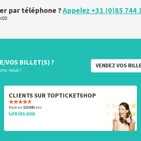
r par téléphone ?
Appelez +31 (0)85 744 
h00
/VOS BILLET(S) ?
VENDEZ VOS BILL
rons-nous !
CLIENTS SUR TOPTICKETSHOP
Basé sur
113 242
avis
Lire les avis