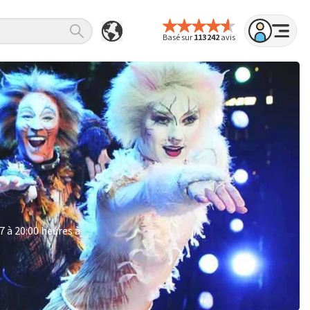
Basé sur
113 242
avis
7 à 20:00 heures à