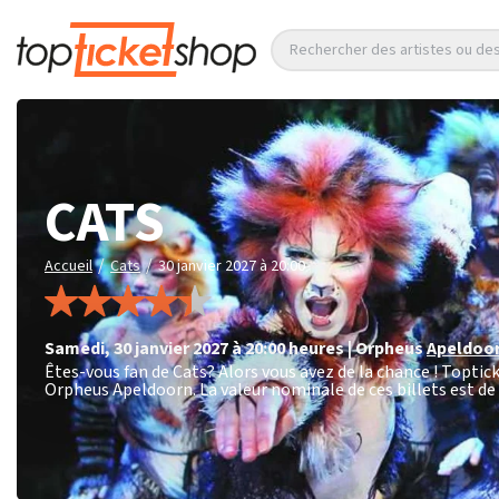
Rechercher des artistes ou d
CATS
/
/
Accueil
Cats
30 janvier 2027 à 20:00
samedi
,
30 janvier 2027 à 20:00
heures
|
Orpheus
Apeldoo
Êtes-vous fan de Cats? Alors vous avez de la chance ! Toptick
Orpheus Apeldoorn. La valeur nominale de ces billets est de