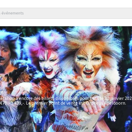
es événements
rn
etshop a encore des billets disponibles pour Cats le 30 janvier 202
€75,- à €99,-
. Le premier point de vente est Orpheus Apeldoorn.