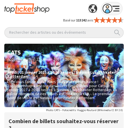
Basé sur
113 242
avis
Rechercher des artistes ou des événements
CATS
/
/
Accueil
Cats
21 janvier 2027 à 20:00
jeudi
,
21 janvier 2027 à 20:00
heures
|
Nieuwe Luxortheater
Rotterdam
Êtes-vous fan de Cats? Alors vous avez de la chance !
Topticketshop a encore des billets disponibles pour Cats le 21
janvier 2027 à 20:00 heures à Nieuwe Luxortheater Rotterdam. La
valeur nominale de ces billets est de
€49,- à €89,-
. Le premier
point de vente est Nieuwe Luxortheater Rotterdam.
Photo: CATS – Fotocredits: Viaggio Routard (WIkimedia CC BY 2.0)
Combien de billets souhaitez-vous réserver