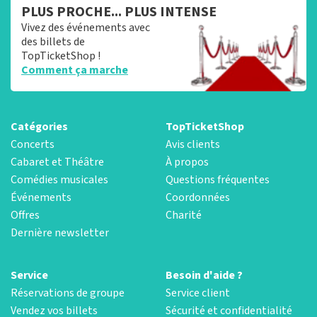
PLUS PROCHE... PLUS INTENSE
Vivez des événements avec
des billets de
TopTicketShop !
Comment ça marche
Catégories
TopTicketShop
Concerts
Avis clients
Cabaret et Théâtre
À propos
Comédies musicales
Questions fréquentes
Événements
Coordonnées
Offres
Charité
Dernière newsletter
Service
Besoin d'aide ?
Réservations de groupe
Service client
Vendez vos billets
Sécurité et confidentialité