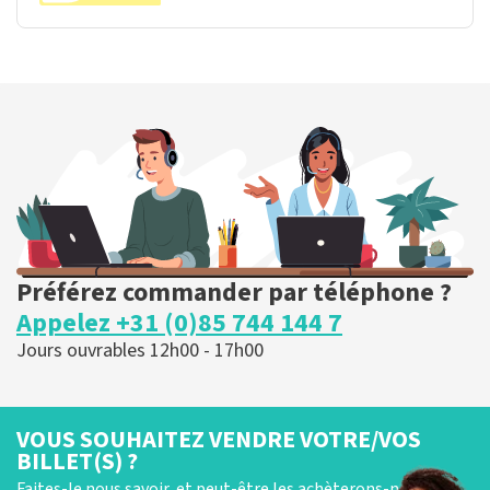
Préférez commander par téléphone ?
Appelez +31 (0)85 744 144 7
Jours ouvrables 12h00 - 17h00
VOUS SOUHAITEZ VENDRE VOTRE/VOS
BILLET(S) ?
Faites-le nous savoir, et peut-être les achèterons-nous !