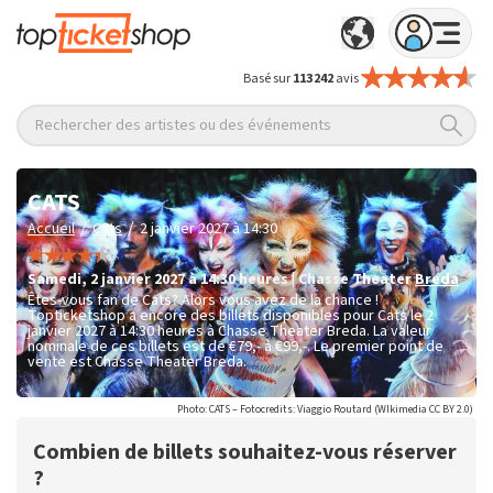
Basé sur
113 242
avis
Rechercher des artistes ou des événements
CATS
/
/
Accueil
Cats
2 janvier 2027 à 14:30
samedi
,
2 janvier 2027 à 14:30
heures
|
Chasse Theater
Breda
Êtes-vous fan de Cats? Alors vous avez de la chance !
Topticketshop a encore des billets disponibles pour Cats le 2
janvier 2027 à 14:30 heures à Chasse Theater Breda. La valeur
nominale de ces billets est de
€79,- à €99,-
. Le premier point de
vente est Chasse Theater Breda.
Photo: CATS – Fotocredits: Viaggio Routard (WIkimedia CC BY 2.0)
Combien de billets souhaitez-vous réserver
?