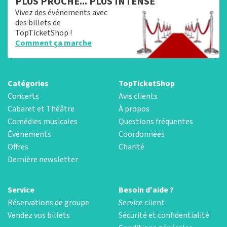
PLUS PROCHE... PLUS INTENSE
Vivez des événements avec
des billets de
TopTicketShop !
Comment ça marche
Catégories
TopTicketShop
Concerts
Avis clients
Cabaret et Théâtre
À propos
Comédies musicales
Questions fréquentes
Événements
Coordonnées
Offres
Charité
Dernière newsletter
Service
Besoin d'aide ?
Réservations de groupe
Service client
Vendez vos billets
Sécurité et confidentialité