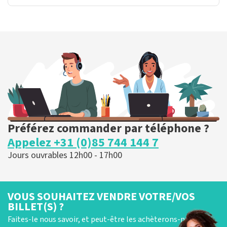
Préférez commander par téléphone ?
Appelez +31 (0)85 744 144 7
Jours ouvrables 12h00 - 17h00
VOUS SOUHAITEZ VENDRE VOTRE/VOS
BILLET(S) ?
Faites-le nous savoir, et peut-être les achèterons-nous !