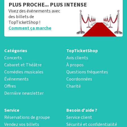
PLUS PROCHE... PLUS INTENSE
Vivez des événements avec
des billets de
TopTicketShop !
Comment ça marche
Catégories
TopTicketShop
Concerts
Avis clients
Cabaret et Théâtre
À propos
Comédies musicales
Questions fréquentes
Événements
Coordonnées
Offres
Charité
Dernière newsletter
Service
Besoin d'aide ?
Réservations de groupe
Service client
Vendez vos billets
Sécurité et confidentialité