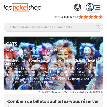
Basé sur
113 182
avis
Rechercher des artistes ou des événements
CATS
/
/
Accueil
Cats
18 décembre 2026 à 20:00
vendredi
,
18 décembre 2026 à 20:00
heures
|
Chasse Theater
Breda
Êtes-vous fan de Cats? Alors vous avez de la chance !
Topticketshop a encore des billets disponibles pour Cats le 18
décembre 2026 à 20:00 heures à Chasse Theater Breda. La valeur
nominale de ces billets est de
€79,- à €89,-
. Le premier point de
vente est Chasse Theater Breda.
Photo: CATS – Fotocredits: Viaggio Routard (WIkimedia CC BY 2.0)
Combien de billets souhaitez-vous réserver