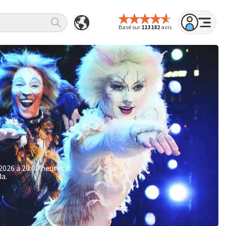
Basé sur
113 182
avis
2026 à 20:00 heures à
da.