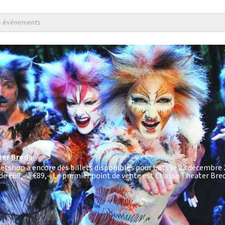
es événements
ter
Breda
ketshop a encore des billets disponibles pour Cats le 23 décembre 
 de
€69,- à €89,-
. Le premier point de vente est Chasse Theater Bre