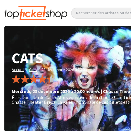
Rechercher des artistes ou d
CATS
/
/
Accueil
Cats
23 décembre 2026 à 20:00
mercredi
,
23 décembre 2026 à 20:00
heures
|
Chasse Thea
Êtes-vous fan de Cats? Alors vous avez de la chance ! Toptic
Chasse Theater Breda. La valeur nominale de ces billets est