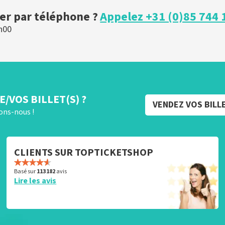
r par téléphone ?
Appelez +31 (0)85 744 
h00
/VOS BILLET(S) ?
VENDEZ VOS BILL
rons-nous !
CLIENTS SUR TOPTICKETSHOP
Basé sur
113 182
avis
Lire les avis