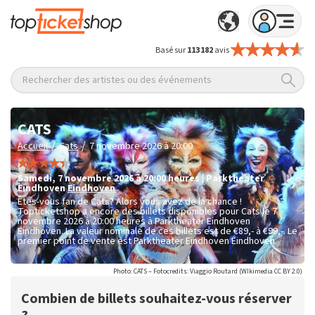
Basé sur
113 182
avis
Rechercher des artistes ou des événements
CATS
/
/
Accueil
Cats
7 novembre 2026 à 20:00
samedi
,
7 novembre 2026 à 20:00
heures
|
Parktheater
Eindhoven
Eindhoven
Êtes-vous fan de Cats? Alors vous avez de la chance !
Topticketshop a encore des billets disponibles pour Cats le 7
novembre 2026 à 20:00 heures à Parktheater Eindhoven
Eindhoven. La valeur nominale de ces billets est de
€89,- à €99,-
. Le
premier point de vente est Parktheater Eindhoven Eindhoven.
Photo: CATS – Fotocredits: Viaggio Routard (WIkimedia CC BY 2.0)
Combien de billets souhaitez-vous réserver