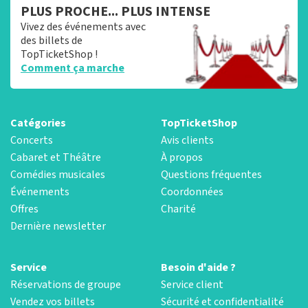
PLUS PROCHE... PLUS INTENSE
Vivez des événements avec
des billets de
TopTicketShop !
Comment ça marche
Catégories
TopTicketShop
Concerts
Avis clients
Cabaret et Théâtre
À propos
Comédies musicales
Questions fréquentes
Événements
Coordonnées
Offres
Charité
Dernière newsletter
Service
Besoin d'aide ?
Réservations de groupe
Service client
Vendez vos billets
Sécurité et confidentialité