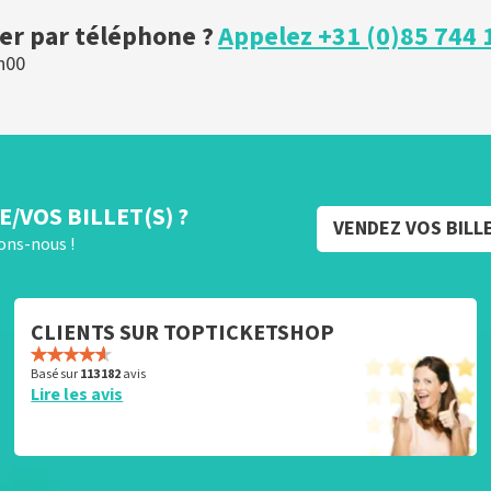
r par téléphone ?
Appelez +31 (0)85 744 
h00
/VOS BILLET(S) ?
VENDEZ VOS BILL
rons-nous !
CLIENTS SUR TOPTICKETSHOP
Basé sur
113 182
avis
Lire les avis