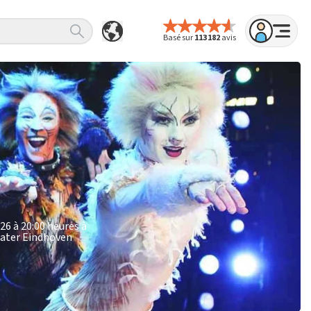
Basé sur
113 182
avis
26 à 20:00 heures à
eater Eindhoven