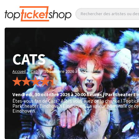
Rechercher des artistes ou d
CATS
/
/
Accueil
Cats
30 octobre 2026 à 20:00
vendredi
,
30 octobre 2026 à 20:00
heures
|
Parktheater E
Êtes-vous fan de Cats? Alors vous avez de la chance ! Toptic
Parktheater Eindhoven Eindhoven. La valeur nominale de ces
Eindhoven.