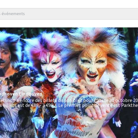
es événements
indhoven
Eindhoven
ketshop a encore des billets disponibles pour Cats le 30 octobre 20
 billets est de
€89,- à €99,-
. Le premier point de vente est Parkth