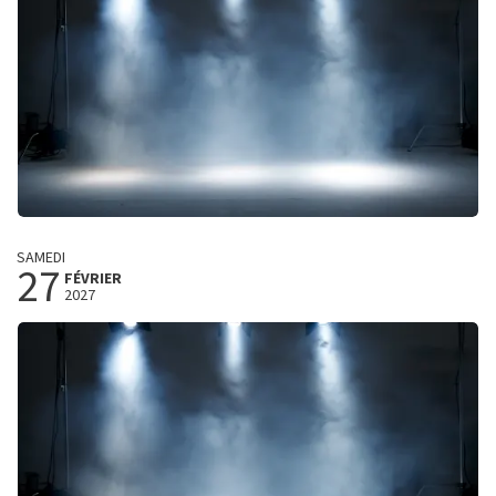
ACHETER DES BILLETS
Xander De Rycke
SAMEDI
27
Back To The Beginning
FÉVRIER
2027
Trixxo Theater
Hasselt, Belgie
20:00 heures
ACHETER DES BILLETS