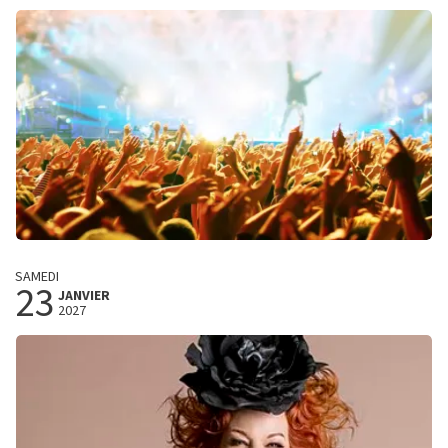
20:00 heures
ACHETER DES BILLETS
Salvatore Adamo
SAMEDI
23
Cest ma vie
JANVIER
2027
Trixxo Theater
Hasselt, Belgie
20:00 heures
ACHETER DES BILLETS