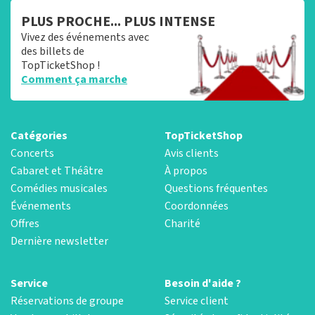
PLUS PROCHE... PLUS INTENSE
Vivez des événements avec
des billets de
TopTicketShop !
Comment ça marche
Catégories
TopTicketShop
Concerts
Avis clients
Cabaret et Théâtre
À propos
Comédies musicales
Questions fréquentes
Événements
Coordonnées
Offres
Charité
Dernière newsletter
Service
Besoin d'aide ?
Réservations de groupe
Service client