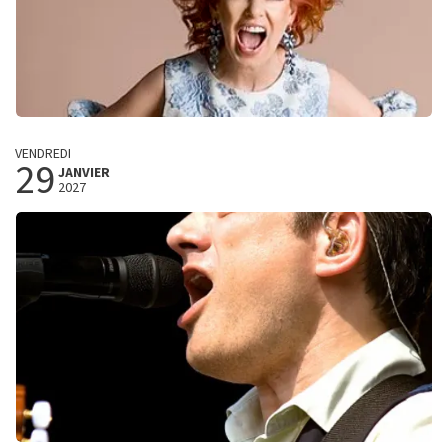
Els de Schepper
VENDREDI
29
(B)Engel
JANVIER
2027
Trixxo Theater
Hasselt, Belgie
20:00 heures
ACHETER DES BILLETS