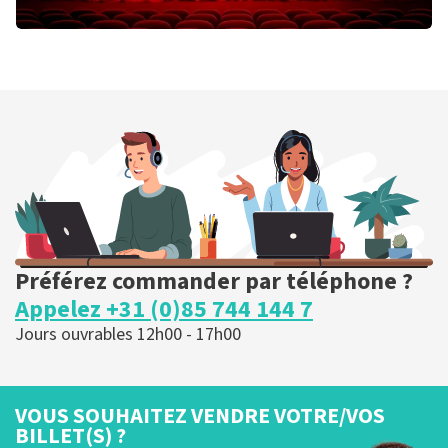
William Boeva
Drift
Trixxo Theater
Hasselt, Belgie
20:00 heures
ACHETER DES BILLETS
Préférez commander par téléphone ?
Appelez +31 (0)85 744 144 7
Jours ouvrables 12h00 - 17h00
VOUS SOUHAITEZ VENDRE VOTRE/VOS
BILLET(S) ?