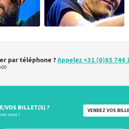
Agnew
Bryan Adams
es 30 minutes
46
dernières 30 minutes
MAINTENANT
COMMANDER MAINTENANT
r par téléphone ?
Appelez +31 (0)85 744 
h00
/VOS BILLET(S) ?
VENDEZ VOS BILL
rons-nous !