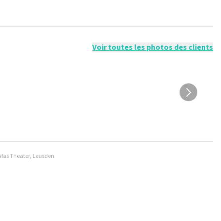
sible de donner un avis si vous n'avez pas acheté de billets chez
onges ne sont pas publiés. Il peut s'écouler plusieurs
Voir toutes les photos des clients
 Afas Theater, Leusden