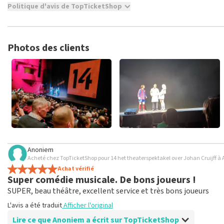
Politique d'avis de TopTicketShop
TopTicketShop collecte des avis de vrais clients. Il n'est pas pos
TopTicketShop. Les avis avec un langage grossier et/ou des mens
semaines avant qu'un avis ne soit publié.
Photos des clients
Anoniem
Acheté chez TopTicketShop pour 14 het theaterspektakel over Johan Cruijff à
Achat vérifié
Super comédie musicale. De bons joueurs !
SUPER, beau théâtre, excellent service et très bons joueurs
L'avis a été traduit
Afficher l'original
Lire ce que Anoniem a écrit sur TopTicketShop