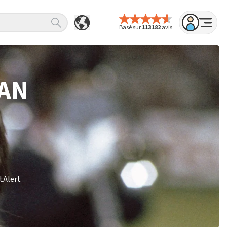
Basé sur
113 182
avis
HAN
etAlert