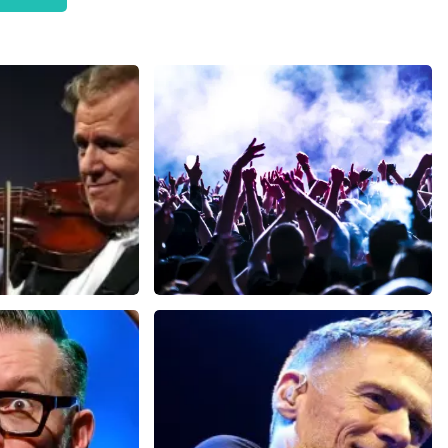
 Rieu
Megadeth
res 30 minutes
148
dernières 30 minutes
MAINTENANT
COMMANDER MAINTENANT