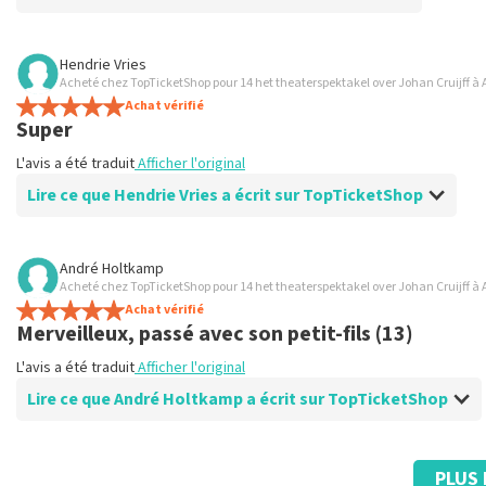
Avis de Anoniem sur
TopTicketShop
Hendrie Vries
Acheté chez TopTicketShop pour 14 het theaterspektakel over Johan Cruijff à
Totalement bon
Achat vérifié
bien
Super
L'avis a été traduit
Afficher l'original
L'avis a été traduit
Afficher l'original
Lire ce que Hendrie Vries a écrit sur TopTicketShop
Avis de Hendrie Vries sur
TopTicketShop
André Holtkamp
Acheté chez TopTicketShop pour 14 het theaterspektakel over Johan Cruijff à
bien
Achat vérifié
L'avis a été traduit
Afficher l'original
Merveilleux, passé avec son petit-fils (13)
L'avis a été traduit
Afficher l'original
Lire ce que André Holtkamp a écrit sur TopTicketShop
Avis de André Holtkamp sur
TopTicketShop
PLUS 