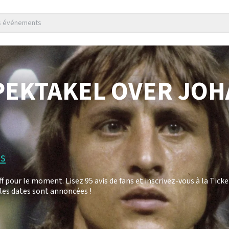
es événements
PEKTAKEL OVER JO
is
pour le moment. Lisez 95 avis de fans et inscrivez-vous à la Tick
les dates sont annoncées !