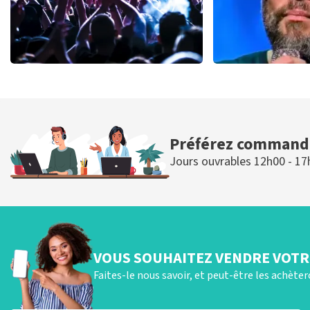
milk inc
Alex 
61
dernières 30 minutes
54
dernièr
COMMANDER MAINTENANT
COMMANDER 
Préférez commande
Jours ouvrables 12h00 - 17
VOUS SOUHAITEZ VENDRE VOTRE
Faites-le nous savoir, et peut-être les achète