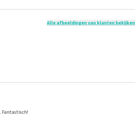
 mogelijk om een review achter te laten als je geen tickets
ruik en/of onwaarheden worden niet geplaatst. Het kan enkele
Alle afbeeldingen van klanten bekijken
 Fantastisch!