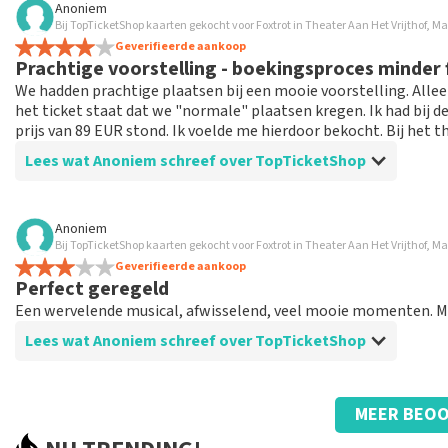
Anoniem
Bij TopTicketShop kaarten gekocht voor Foxtrot in Theater Aan Het Vrijthof, Ma
Geen
Geverifieerde aankoop
Dat is goed geregeld door de top ticket shop voor de voorste
Prachtige voorstelling - boekingsproces minder f
We hadden prachtige plaatsen bij een mooie voorstelling. Alleen
het ticket staat dat we "normale" plaatsen kregen. Ik had bij de
prijs van 89 EUR stond. Ik voelde me hierdoor bekocht. Bij het 
Lees wat Anoniem schreef over TopTicketShop
Beoordeling van Anoniem over
TopTicketShop
Anoniem
Bij TopTicketShop kaarten gekocht voor Foxtrot in Theater Aan Het Vrijthof, Ma
Boekingsproces niet zo heel fijn
Geverifieerde aankoop
Het valt niet mee als je 109 betaald, en op het ticket staat 
Perfect geregeld
worden.
Een wervelende musical, afwisselend, veel mooie momenten. Mo
Lees wat Anoniem schreef over TopTicketShop
Reactie van TopTicketShop
Beste klant, Bedankt voor het schrijven van een review op on
Beoordeling van Anoniem over
TopTicketShop
ons zo onze dienstverlening te verbeteren en ook helpt u a
MEER BEOO
hebben uw review gelezen en willen er graag op reageren. He
snel geregeld en duidelijke site
originele punt. Wij maken gebruik van dynamic pricing op bas