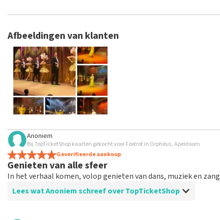
TopTicketShop verzamelt reviews van echte klanten. Het is niet
hebt aangeschaft bij TopTicketShop. Reviews met grof taalgeb
weken duren voordat een review wordt geplaatst.
Afbeeldingen van klanten
Anoniem
Bij TopTicketShop kaarten gekocht voor Foxtrot in Orpheus, Apeldoorn
Geverifieerde aankoop
Genieten van alle sfeer
In het verhaal komen, volop genieten van dans, muziek en zang.
Lees wat Anoniem schreef over TopTicketShop
Beoordeling van Anoniem over
TopTicketShop