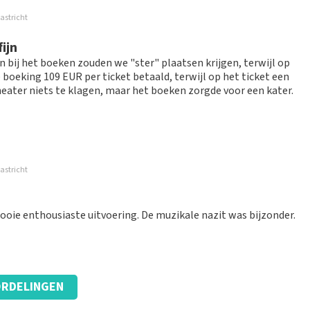
astricht
lling.
ijn
 bij het boeken zouden we "ster" plaatsen krijgen, terwijl op
 boeking 109 EUR per ticket betaald, terwijl op het ticket een
theater niets te klagen, maar het boeken zorgde voor een kater.
astricht
een prijs van 89. Dit zou duidelijker gecommuniceerd kunnen
oie enthousiaste uitvoering. De muzikale nazit was bijzonder.
ze website. Uw feedback vinden wij erg belangrijk. U helpt
ndere consumenten met het maken van een beslissing. Wij
RDELINGEN
t klopt dat onze tickets soms duurder zijn dan bij het
is van vraag en aanbod zoals ook normaal is in de