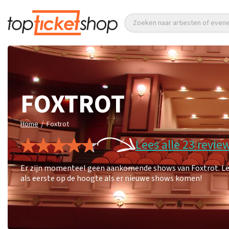
Zoeken naar artiesten of eve
FOXTROT
/
Home
Foxtrot
Lees alle 23 revie
Er zijn momenteel geen aankomende shows van Foxtrot. Lees
als eerste op de hoogte als er nieuwe shows komen!