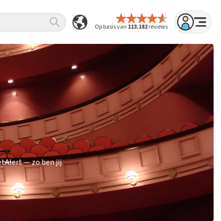
Op basis van
113.182
reviews
Alert — zo ben jij