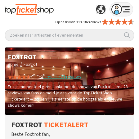
Op basis van
113.182
reviews
Zoeken naar artiesten of evenementen
FOXTROT
/
Home
Foxtrot
Lees alle 23 reviews
Er zijn momenteel geen aankomende shows van Foxtrot. Lees 23
reviews van fans en meld je aan voor de TopTicketShop
TicketAlert — zo ben jij als eerste op de hoogte als er nieuwe
shows komen!
FOXTROT
TICKETALERT
Beste Foxtrot fan,