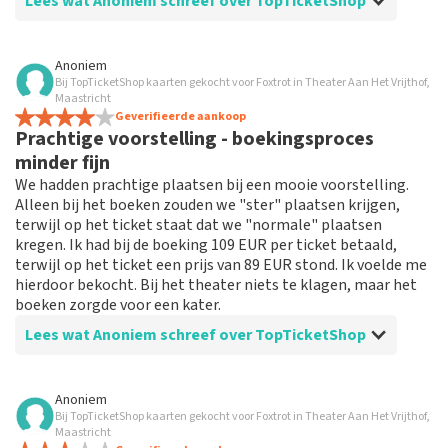
Lees wat Anoniem schreef over TopTicketShop
Beoordeling van Anoniem over
TopTicketShop
Anoniem
Bij TopTicketShop kaarten gekocht voor Foxtrot in Theater Aan Het Vrijthof,
Geen
Maastricht
Dat is goed geregeld door de top ticket shop voor de
Geverifieerde aankoop
Prachtige voorstelling - boekingsproces
voorstelling.
minder fijn
We hadden prachtige plaatsen bij een mooie voorstelling.
Alleen bij het boeken zouden we "ster" plaatsen krijgen,
terwijl op het ticket staat dat we "normale" plaatsen
kregen. Ik had bij de boeking 109 EUR per ticket betaald,
terwijl op het ticket een prijs van 89 EUR stond. Ik voelde me
hierdoor bekocht. Bij het theater niets te klagen, maar het
boeken zorgde voor een kater.
Lees wat Anoniem schreef over TopTicketShop
Beoordeling van Anoniem over
TopTicketShop
Anoniem
Bij TopTicketShop kaarten gekocht voor Foxtrot in Theater Aan Het Vrijthof,
Boekingsproces niet zo heel fijn
Maastricht