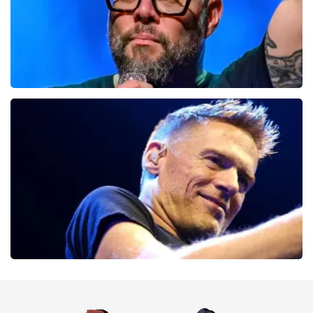
Alex Agnew
54
laatste 30 minuten
BESTEL NU
Bryan Adams
46
laatste 30 minuten