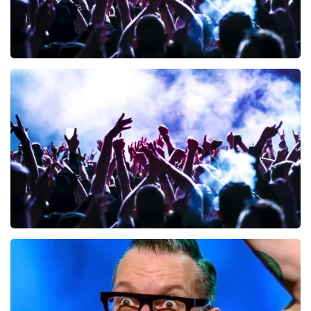
Megadeth
148
laatste 30 minuten
BESTEL NU
milk inc
61
laatste 30 minuten
BESTEL NU