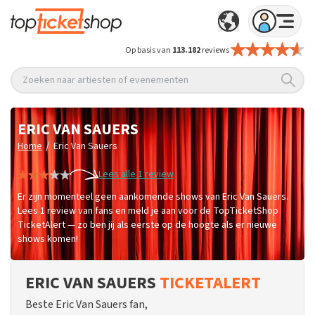
Op basis van
113.182
reviews
Zoeken naar artiesten of evenementen
ERIC VAN SAUERS
/
Home
Eric Van Sauers
Lees alle 1 review
Er zijn momenteel geen aankomende shows van Eric Van Sauers.
Lees 1 review van fans en meld je aan voor de TopTicketShop
TicketAlert — zo ben jij als eerste op de hoogte als er nieuwe
shows komen!
ERIC VAN SAUERS
TICKETALERT
Beste Eric Van Sauers fan,