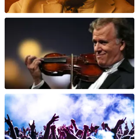
Teddy Swims
535
laatste 30 minuten
BESTEL NU
Andre Rieu
191
laatste 30 minuten
BESTEL NU