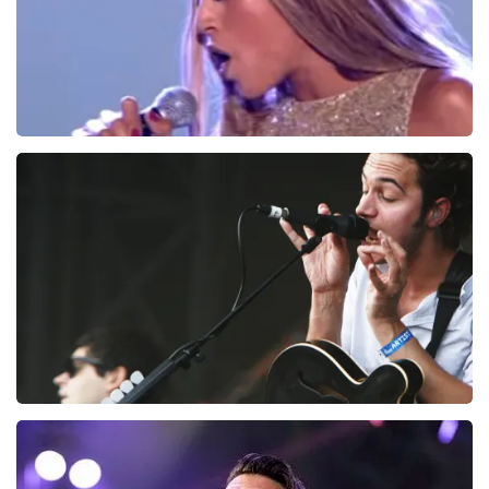
Glennis Grace
168
laatste 30 minuten
BESTEL NU
Editors
133
laatste 30 minuten