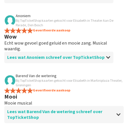
Beoordeling van Anoniem over
TopTicketShop
Anoniem
Bij TopTicketShop kaarten gekocht voor Elisabeth in Theater Aan De
Goed
Parade, Den Bosch
Geverifieerde aankoop
Wow
Echt wow gevoel goed geluid en mooie zang. Musical
waardig.
Lees wat Anoniem schreef over TopTicketShop
Beoordeling van Anoniem over
TopTicketShop
Barend Van de wetering
Bij TopTicketShop kaarten gekocht voor Elisabeth in Martiniplaza Theater,
Goed
Groningen
Goed
Geverifieerde aankoop
Mooi
Mooie musical
Lees wat Barend Van de wetering schreef over
TopTicketShop