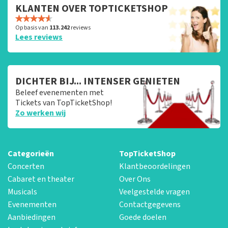
KLANTEN OVER TOPTICKETSHOP
Op basis van
113.242
reviews
Lees reviews
DICHTER BIJ... INTENSER GENIETEN
Beleef evenementen met
Tickets van TopTicketShop!
Zo werken wij
Categorieën
TopTicketShop
Concerten
Klantbeoordelingen
Cabaret en theater
Over Ons
Musicals
Veelgestelde vragen
Evenementen
Contactgegevens
Aanbiedingen
Goede doelen