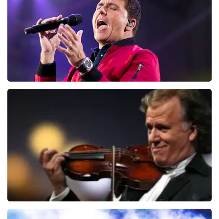
BESTEL NU
Jan Smit
100
laatste 30 minuten
BESTEL NU
Andre Rieu