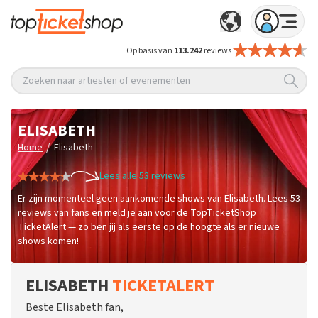
Op basis van
113.242
reviews
Zoeken naar artiesten of evenementen
ELISABETH
/
Home
Elisabeth
Lees alle 53 reviews
Er zijn momenteel geen aankomende shows van Elisabeth. Lees 53
reviews van fans en meld je aan voor de TopTicketShop
TicketAlert — zo ben jij als eerste op de hoogte als er nieuwe
shows komen!
ELISABETH
TICKETALERT
Beste Elisabeth fan,