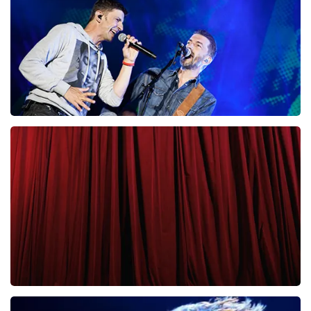
BESTEL NU
Clouseau
65
laatste 30 minuten
BESTEL NU
Cirque Du Soleil Ovo