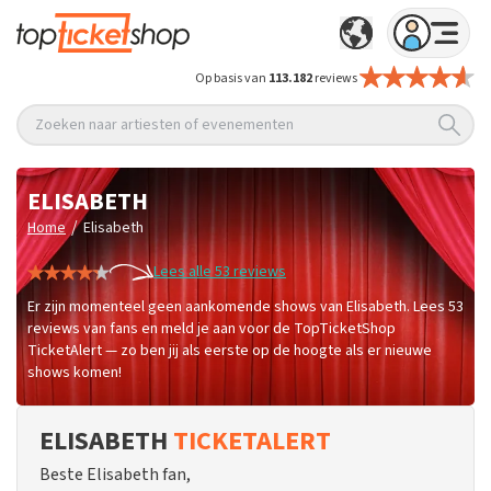
Op basis van
113.182
reviews
Zoeken naar artiesten of evenementen
ELISABETH
/
Home
Elisabeth
Lees alle 53 reviews
Er zijn momenteel geen aankomende shows van Elisabeth. Lees 53
reviews van fans en meld je aan voor de TopTicketShop
TicketAlert — zo ben jij als eerste op de hoogte als er nieuwe
shows komen!
ELISABETH
TICKETALERT
Beste Elisabeth fan,