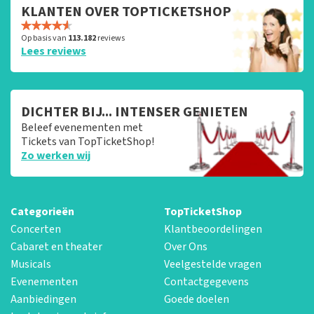
KLANTEN OVER TOPTICKETSHOP
Op basis van
113.182
reviews
Lees reviews
DICHTER BIJ... INTENSER GENIETEN
Beleef evenementen met
Tickets van TopTicketShop!
Zo werken wij
Categorieën
TopTicketShop
Concerten
Klantbeoordelingen
Cabaret en theater
Over Ons
Musicals
Veelgestelde vragen
Evenementen
Contactgegevens
Aanbiedingen
Goede doelen