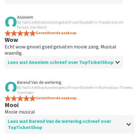
Beoordeling van Anoniem over
TopTicketShop
Anoniem
Bij TopTicketShop kaarten gekocht voor Elisabeth in Theater Aan De
Goed
Parade, Den Bosch
Geverifieerde aankoop
Wow
Echt wow gevoel goed geluid en mooie zang. Musical
waardig.
Lees wat Anoniem schreef over TopTicketShop
Beoordeling van Anoniem over
TopTicketShop
Barend Van de wetering
Bij TopTicketShop kaarten gekocht voor Elisabeth in Martiniplaza Theater,
Goed
Groningen
Goed
Geverifieerde aankoop
Mooi
Mooie musical
Lees wat Barend Van de wetering schreef over
TopTicketShop