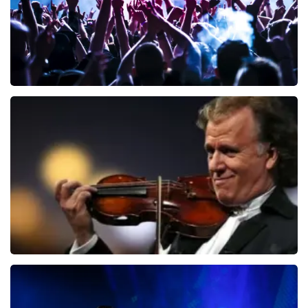
Megadeth
150
laatste 30 minuten
BESTEL NU
Andre Rieu
87
laatste 30 minuten