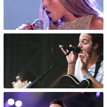
Glennis Grace
168
laatste 30 minuten
BESTEL NU
Editors
133
laatste 30 minuten