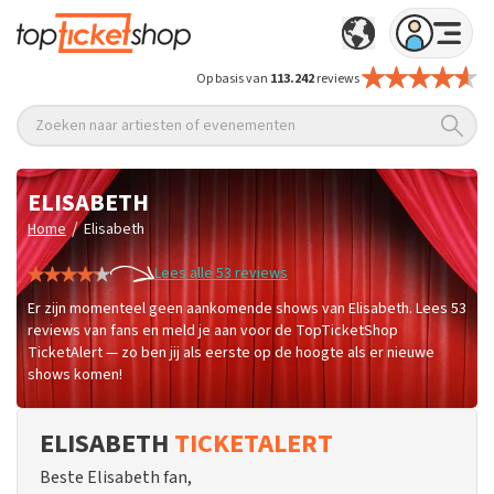
Op basis van
113.242
reviews
Zoeken naar artiesten of evenementen
ELISABETH
/
Home
Elisabeth
Lees alle 53 reviews
Er zijn momenteel geen aankomende shows van Elisabeth. Lees 53
reviews van fans en meld je aan voor de TopTicketShop
TicketAlert — zo ben jij als eerste op de hoogte als er nieuwe
shows komen!
ELISABETH
TICKETALERT
Beste Elisabeth fan,