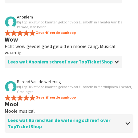
Beoordeling van Anoniem over
TopTicketShop
Anoniem
Bij TopTicketShop kaarten gekocht voor Elisabeth in Theater Aan De
Goed
Parade, Den Bosch
Geverifieerde aankoop
Wow
Echt wow gevoel goed geluid en mooie zang. Musical
waardig.
Lees wat Anoniem schreef over TopTicketShop
Beoordeling van Anoniem over
TopTicketShop
Barend Van de wetering
Bij TopTicketShop kaarten gekocht voor Elisabeth in Martiniplaza Theater,
Goed
Groningen
Goed
Geverifieerde aankoop
Mooi
Mooie musical
Lees wat Barend Van de wetering schreef over
TopTicketShop