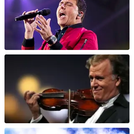
BESTEL NU
Jan Smit
100
laatste 30 minuten
BESTEL NU
Andre Rieu