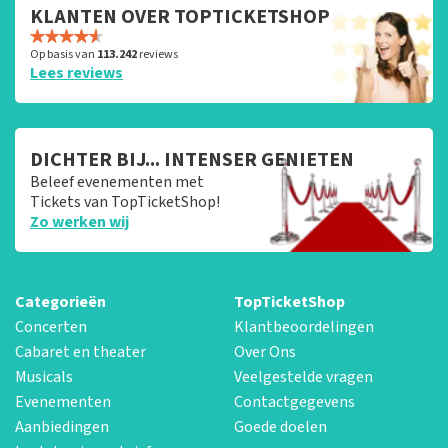
KLANTEN OVER TOPTICKETSHOP
Op basis van
113.242
reviews
Lees reviews
DICHTER BIJ... INTENSER GENIETEN
Beleef evenementen met
Tickets van TopTicketShop!
Zo werken wij
Categorieën
TopTicketShop
Concerten
Klantbeoordelingen
Cabaret en theater
Over Ons
Musicals
Veelgestelde vragen
Evenementen
Contactgegevens
Aanbiedingen
Goede doelen