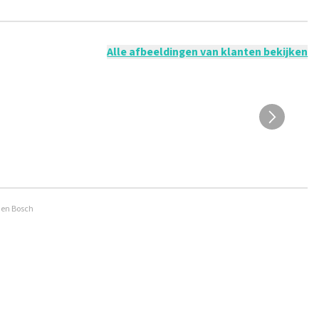
 mogelijk om een review achter te laten als je geen tickets
ruik en/of onwaarheden worden niet geplaatst. Het kan enkele
Alle afbeeldingen van klanten bekijken
Den Bosch