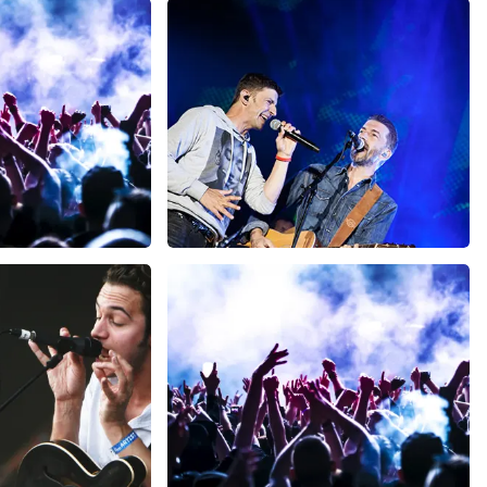
h
Clouseau
 minuten
107
laatste 30 minuten
U
BESTEL NU