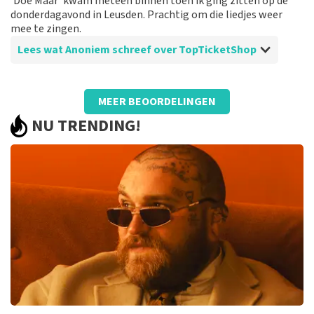
‘Doe Maar’ kwam meteen binnen toen ik ging zitten op de
Prima!
donderdagavond in Leusden. Prachtig om die liedjes weer
mee te zingen.
Lees wat Anoniem schreef over TopTicketShop
Beoordeling van Anoniem over
TopTicketShop
MEER BEOORDELINGEN
Een ander ticket dan besteld!
NU TRENDING!
Vreemd dat de prijs van de tickets behoorlijk hoog
waren en de uiteindelijke tickets een veel lagere
ticketprijs vertoonden, dan wij hebben betaald.