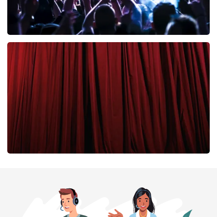
milk inc
43
laatste 30 minuten
BESTEL NU
Cirque Du Soleil Ovo
43
laatste 30 minuten
BESTEL NU