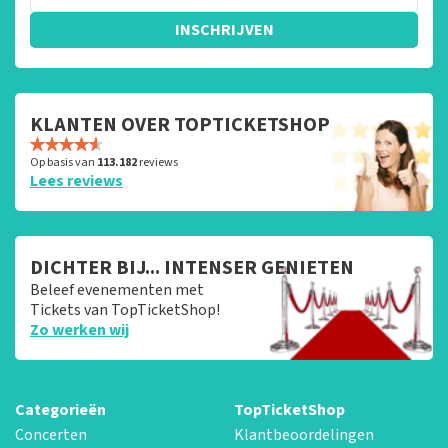
INSCHRIJVEN
KLANTEN OVER TOPTICKETSHOP
Op basis van
113.182
reviews
Lees reviews
DICHTER BIJ... INTENSER GENIETEN
Beleef evenementen met
Tickets van TopTicketShop!
Zo werken wij
Categorieën
TopTicketShop
Concerten
Klantbeoordelingen