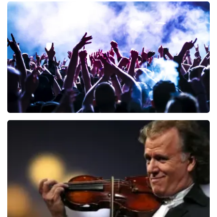
Teddy Swims
342
laatste 30 minuten
BESTEL NU
Megadeth
112
laatste 30 minuten
BESTEL NU