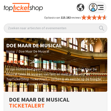
Op basis van
113.182
reviews
Zoeken naar artiesten of evenementen
DOE MAAR DE MUSICAL
/
Home
Doe Maar De Musical
Lees alle 38 reviews
Er zijn momenteel geen aankomende shows van Doe Maar De
Musical. Lees 38 reviews van fans en meld je aan voor de
TopTicketShop TicketAlert — zo ben jij als eerste op de hoogte
als er nieuwe shows komen!
DOE MAAR DE MUSICAL
TICKETALERT