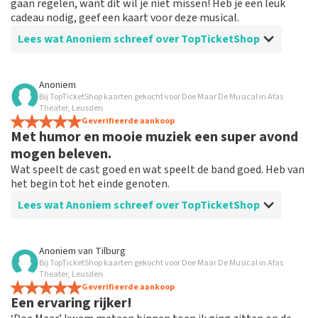
gaan regelen, want dit wil je niet missen! Heb je een leuk
cadeau nodig, geef een kaart voor deze musical.
Lees wat Anoniem schreef over TopTicketShop
Beoordeling van Anoniem over
TopTicketShop
Anoniem
Bij TopTicketShop kaarten gekocht voor Doe Maar De Musical in Afas
Prima!
Theater, Leusden
Duidelijk communicatie, zou weer via TopTicketshop
Geverifieerde aankoop
Met humor en mooie muziek een super avond
bestellen
mogen beleven.
Wat speelt de cast goed en wat speelt de band goed. Heb van
het begin tot het einde genoten.
Lees wat Anoniem schreef over TopTicketShop
Beoordeling van Anoniem over
TopTicketShop
Anoniem
van
Tilburg
Bij TopTicketShop kaarten gekocht voor Doe Maar De Musical in Afas
Na teleurstelling omdat het niet
Theater, Leusden
doorging, goed geholpen om weer te
Geverifieerde aankoop
Een ervaring rijker!
kunnen boeken.!