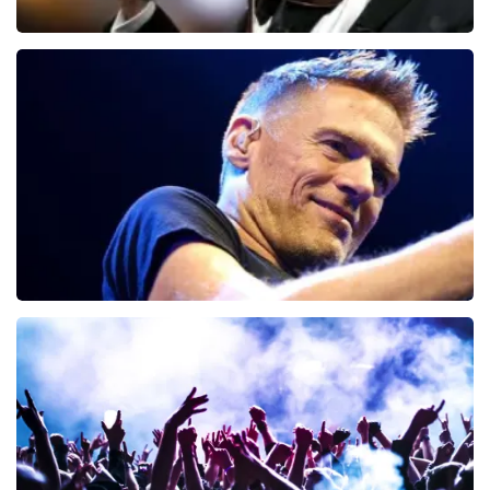
Andre Rieu
66
laatste 30 minuten
BESTEL NU
Bryan Adams
45
laatste 30 minuten
BESTEL NU