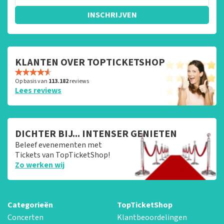
INSCHRIJVEN
KLANTEN OVER TOPTICKETSHOP
Op basis van
113.182
reviews
Lees reviews
DICHTER BIJ... INTENSER GENIETEN
Beleef evenementen met
Tickets van TopTicketShop!
Zo werken wij
Categorieën
TopTicketShop
Concerten
Klantbeoordelingen