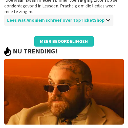
‘Doe Maar’ kwam meteen binnen toen ik ging zitten op de
Prima!
donderdagavond in Leusden. Prachtig om die liedjes weer
mee te zingen.
Lees wat Anoniem schreef over TopTicketShop
Beoordeling van Anoniem over
TopTicketShop
MEER BEOORDELINGEN
Een ander ticket dan besteld!
NU TRENDING!
Vreemd dat de prijs van de tickets behoorlijk hoog
waren en de uiteindelijke tickets een veel lagere
ticketprijs vertoonden, dan wij hebben betaald.