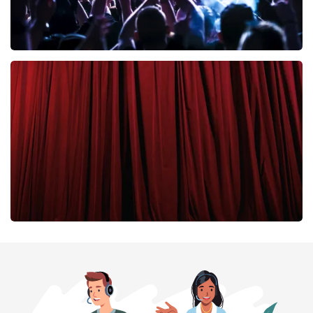
milk inc
43
laatste 30 minuten
BESTEL NU
Cirque Du Soleil Ovo
43
laatste 30 minuten
BESTEL NU