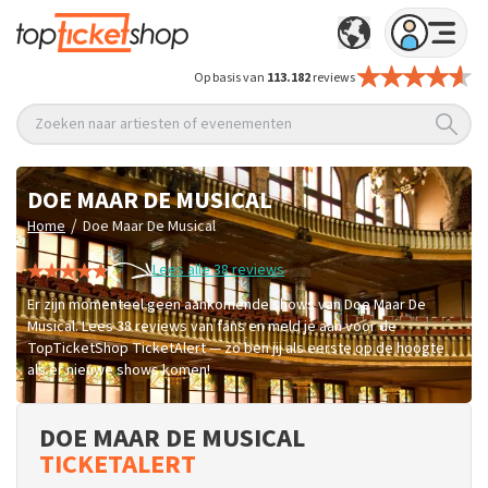
Op basis van
113.182
reviews
Zoeken naar artiesten of evenementen
DOE MAAR DE MUSICAL
/
Home
Doe Maar De Musical
Lees alle 38 reviews
Er zijn momenteel geen aankomende shows van Doe Maar De
Musical. Lees 38 reviews van fans en meld je aan voor de
TopTicketShop TicketAlert — zo ben jij als eerste op de hoogte
als er nieuwe shows komen!
DOE MAAR DE MUSICAL
TICKETALERT