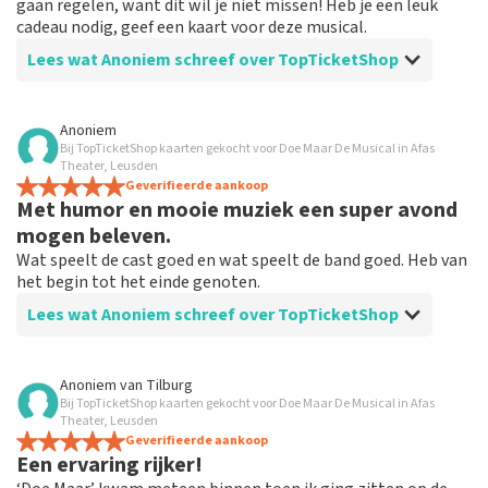
gaan regelen, want dit wil je niet missen! Heb je een leuk
cadeau nodig, geef een kaart voor deze musical.
Lees wat Anoniem schreef over TopTicketShop
Beoordeling van Anoniem over
TopTicketShop
Anoniem
Bij TopTicketShop kaarten gekocht voor Doe Maar De Musical in Afas
Prima!
Theater, Leusden
Duidelijk communicatie, zou weer via TopTicketshop
Geverifieerde aankoop
Met humor en mooie muziek een super avond
bestellen
mogen beleven.
Wat speelt de cast goed en wat speelt de band goed. Heb van
het begin tot het einde genoten.
Lees wat Anoniem schreef over TopTicketShop
Beoordeling van Anoniem over
TopTicketShop
Anoniem
van
Tilburg
Bij TopTicketShop kaarten gekocht voor Doe Maar De Musical in Afas
Na teleurstelling omdat het niet
Theater, Leusden
doorging, goed geholpen om weer te
Geverifieerde aankoop
Een ervaring rijker!
kunnen boeken.!