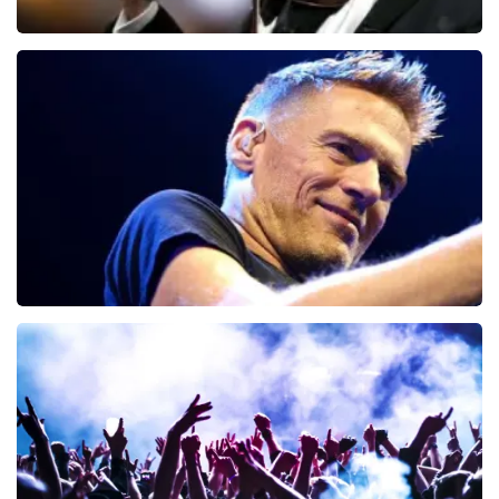
Andre Rieu
66
laatste 30 minuten
BESTEL NU
Bryan Adams
45
laatste 30 minuten
BESTEL NU