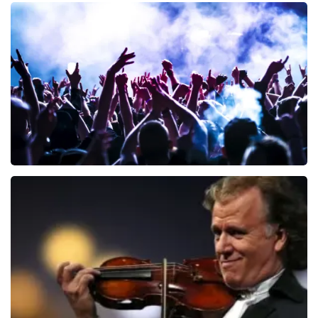
Teddy Swims
342
laatste 30 minuten
BESTEL NU
Megadeth
112
laatste 30 minuten
BESTEL NU