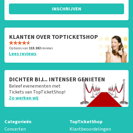
INSCHRIJVEN
KLANTEN OVER TOPTICKETSHOP
Op basis van
113.182
reviews
Lees reviews
DICHTER BIJ... INTENSER GENIETEN
Beleef evenementen met
Tickets van TopTicketShop!
Zo werken wij
Categorieën
TopTicketShop
Concerten
Klantbeoordelingen