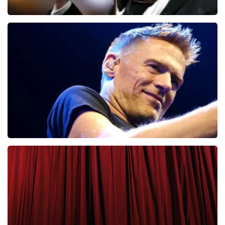
Andre Rieu
65
laatste 30 minuten
BESTEL NU
Bryan Adams
43
laatste 30 minuten
BESTEL NU