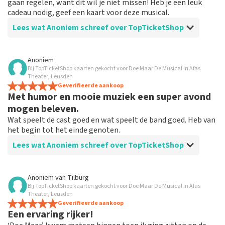
gaan regelen, want dit wil je niet missen! Heb je een leuk
cadeau nodig, geef een kaart voor deze musical.
Lees wat Anoniem schreef over TopTicketShop
Beoordeling van Anoniem over
TopTicketShop
Anoniem
Bij TopTicketShop kaarten gekocht voor Doe Maar De Musical in Afas
Prima!
Theater, Leusden
Duidelijk communicatie, zou weer via TopTicketshop
Geverifieerde aankoop
Met humor en mooie muziek een super avond
bestellen
mogen beleven.
Wat speelt de cast goed en wat speelt de band goed. Heb van
het begin tot het einde genoten.
Lees wat Anoniem schreef over TopTicketShop
Beoordeling van Anoniem over
TopTicketShop
Anoniem
van
Tilburg
Bij TopTicketShop kaarten gekocht voor Doe Maar De Musical in Afas
Na teleurstelling omdat het niet
Theater, Leusden
doorging, goed geholpen om weer te
Geverifieerde aankoop
Een ervaring rijker!
kunnen boeken.!