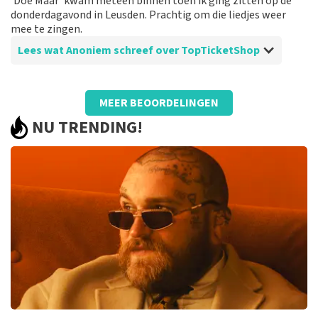
‘Doe Maar’ kwam meteen binnen toen ik ging zitten op de
Prima!
donderdagavond in Leusden. Prachtig om die liedjes weer
mee te zingen.
Lees wat Anoniem schreef over TopTicketShop
Beoordeling van Anoniem over
TopTicketShop
MEER BEOORDELINGEN
Een ander ticket dan besteld!
NU TRENDING!
Vreemd dat de prijs van de tickets behoorlijk hoog
waren en de uiteindelijke tickets een veel lagere
ticketprijs vertoonden, dan wij hebben betaald.