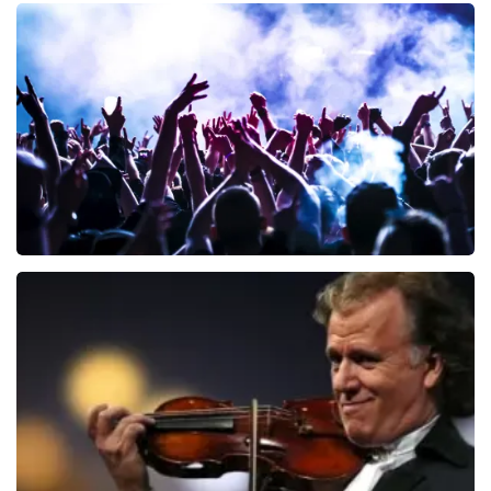
Teddy Swims
329
laatste 30 minuten
BESTEL NU
Megadeth
107
laatste 30 minuten
BESTEL NU