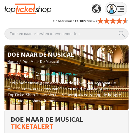
Op basis van
113.182
reviews
Zoeken naar artiesten of evenementen
DOE MAAR DE MUSICAL
/
Home
Doe Maar De Musical
Lees alle 38 reviews
Er zijn momenteel geen aankomende shows van Doe Maar De
Musical. Lees 38 reviews van fans en meld je aan voor de
TopTicketShop TicketAlert — zo ben jij als eerste op de hoogte
als er nieuwe shows komen!
DOE MAAR DE MUSICAL
TICKETALERT