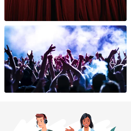
Cirque Du Soleil Ovo
42
laatste 30 minuten
BESTEL NU
milk inc
41
laatste 30 minuten
BESTEL NU