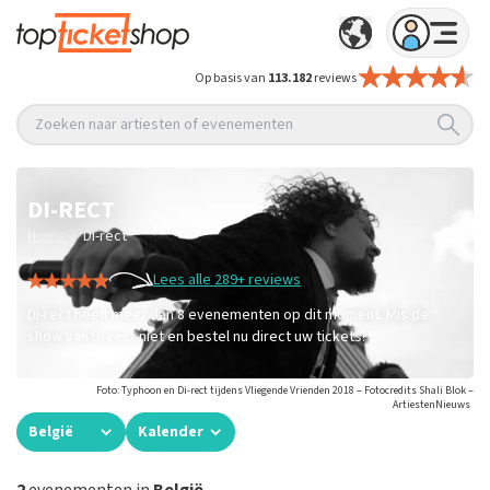
Op basis van
113.182
reviews
Zoeken naar artiesten of evenementen
DI-RECT
/
Home
Di-rect
Lees alle 289+ reviews
Di-rect heeft meer dan 8 evenementen op dit moment. Mis de
show van Di-rect niet en bestel nu direct uw tickets!
Foto: Typhoon en Di-rect tijdens Vliegende Vrienden 2018 – Fotocredits Shali Blok –
ArtiestenNieuws
België
Kalender