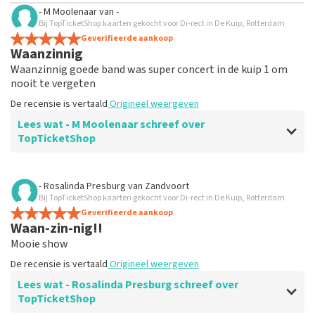
- M Moolenaar
van
-
Bij TopTicketShop kaarten gekocht voor Di-rect in De Kuip, Rotterdam
Geverifieerde aankoop
Waanzinnig
Waanzinnig goede band was super concert in de kuip 1 om
nooit te vergeten
De recensie is vertaald
Origineel weergeven
Lees wat - M Moolenaar schreef over
TopTicketShop
Beoordeling van - M Moolenaar over
TopTicketShop
- Rosalinda Presburg
van
Zandvoort
Bij TopTicketShop kaarten gekocht voor Di-rect in De Kuip, Rotterdam
Heel goed
Geverifieerde aankoop
Een dikke 10
Waan-zin-nig!!
De recensie is vertaald
Origineel weergeven
Mooie show
De recensie is vertaald
Origineel weergeven
Lees wat - Rosalinda Presburg schreef over
TopTicketShop