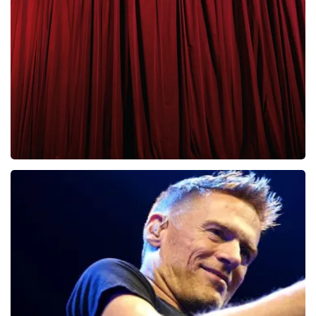
Clouseau
65
laatste 30 minuten
BESTEL NU
Cirque Du Soleil Ovo
56
laatste 30 minuten
BESTEL NU