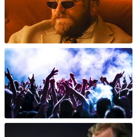
Teddy Swims
425
laatste 30 minuten
BESTEL NU
Megadeth
150
laatste 30 minuten