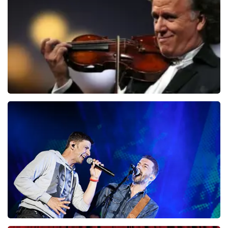
BESTEL NU
Andre Rieu
87
laatste 30 minuten
BESTEL NU