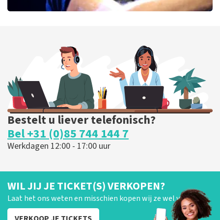
Bryan Adams
52
laatste 30 minuten
BESTEL NU
Bestelt u liever telefonisch?
Bel +31 (0)85 744 144 7
Werkdagen 12:00 - 17:00 uur
WIL JIJ JE TICKET(S) VERKOPEN?
Laat het ons weten en misschien kopen wij ze wel van je!
VERKOOP JE TICKETS