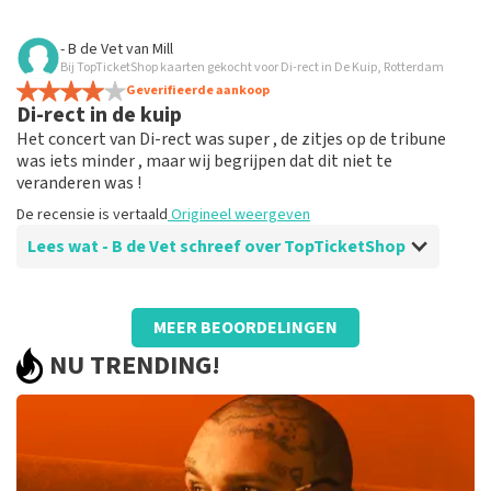
Beoordeling van - Rosalinda Presburg over
TopTicketShop
- B de Vet
van
Mill
Bij TopTicketShop kaarten gekocht voor Di-rect in De Kuip, Rotterdam
Prima
Geverifieerde aankoop
De recensie is vertaald
Origineel weergeven
Di-rect in de kuip
Het concert van Di-rect was super , de zitjes op de tribune
was iets minder , maar wij begrijpen dat dit niet te
veranderen was !
De recensie is vertaald
Origineel weergeven
Lees wat - B de Vet schreef over TopTicketShop
Beoordeling van - B de Vet over
TopTicketShop
MEER BEOORDELINGEN
Alles was perfect geregeld !
NU TRENDING!
De recensie is vertaald
Origineel weergeven