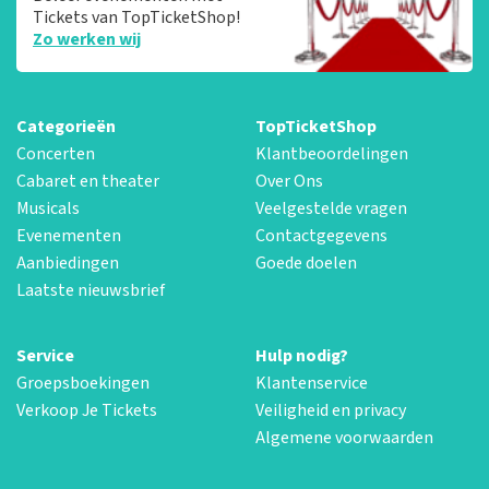
Tickets van TopTicketShop!
Zo werken wij
Categorieën
TopTicketShop
Concerten
Klantbeoordelingen
Cabaret en theater
Over Ons
Musicals
Veelgestelde vragen
Evenementen
Contactgegevens
Aanbiedingen
Goede doelen
Laatste nieuwsbrief
Service
Hulp nodig?
Groepsboekingen
Klantenservice
Verkoop Je Tickets
Veiligheid en privacy
Algemene voorwaarden