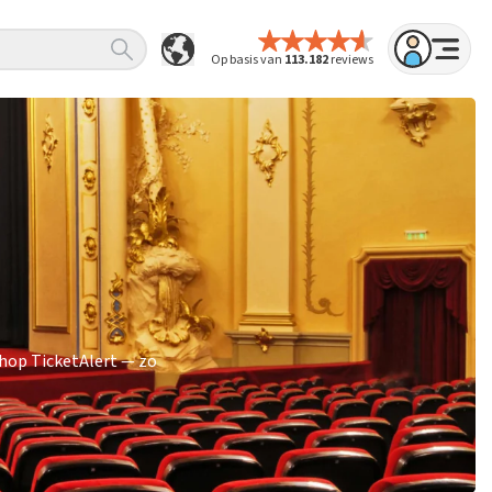
Op basis van
113.182
reviews
hop TicketAlert — zo