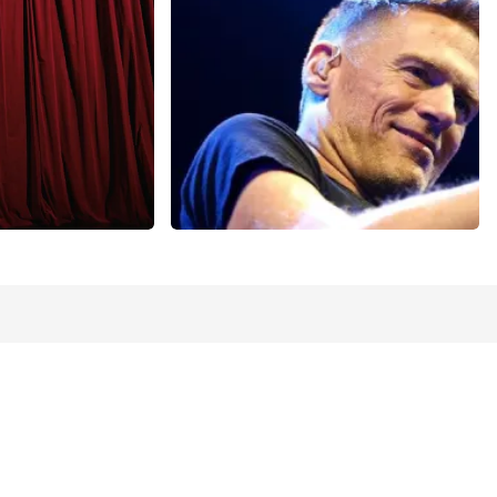
 minuten
87
laatste 30 minuten
U
BESTEL NU
eil Ovo
Bryan Adams
minuten
52
laatste 30 minuten
U
BESTEL NU
lefonisch?
Bel +31 (0)85 744 144 7
r