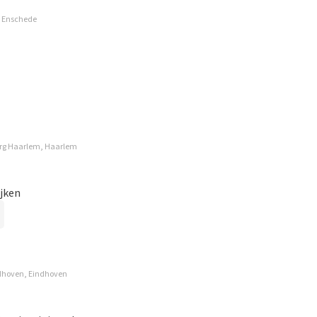
 mogelijk om een review achter te laten als je geen tickets
, Enschede
ruik en/of onwaarheden worden niet geplaatst. Het kan enkele
urg Haarlem, Haarlem
ijken
ndhoven, Eindhoven