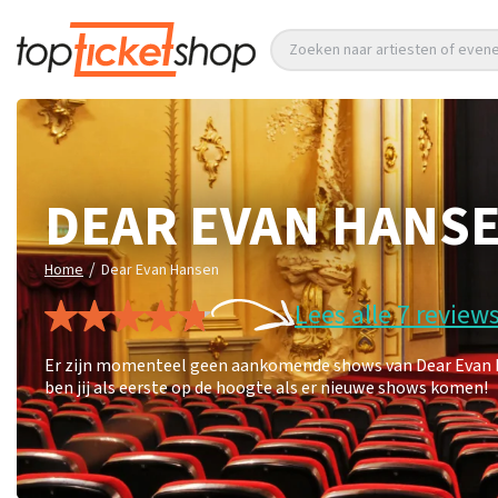
Zoeken naar artiesten of eve
DEAR EVAN HANS
/
Home
Dear Evan Hansen
Lees alle 7 review
Er zijn momenteel geen aankomende shows van Dear Evan Ha
ben jij als eerste op de hoogte als er nieuwe shows komen!