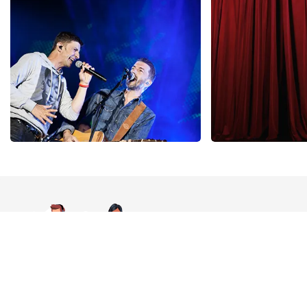
425
laatste 30 minuten
150
laatste 30
BESTEL NU
BESTEL N
Clouseau
Cirque Du Sol
65
laatste 30 minuten
56
laatste 30 
BESTEL NU
BESTEL N
Bestelt u liever te
Werkdagen 12:00 - 17:00 uu