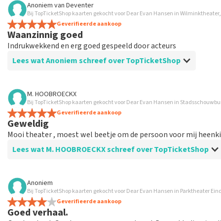
Anoniem
van
Deventer
TopTicketShop verzamelt reviews van echte klanten. Het is niet
Bij TopTicketShop kaarten gekocht voor Dear Evan Hansen in Wilminktheater
hebt aangeschaft bij TopTicketShop. Reviews met grof taalgeb
Geverifieerde aankoop
Waanzinnig goed
weken duren voordat een review wordt geplaatst.
Indrukwekkend en erg goed gespeeld door acteurs
Lees wat Anoniem schreef over TopTicketShop
Beoordeling van Anoniem over
TopTicketShop
M. HOOBROECKX
Bij TopTicketShop kaarten gekocht voor Dear Evan Hansen in Stadsschouwb
Goed
Geverifieerde aankoop
Geweldig
Mooi theater , moest wel beetje om de persoon voor mij heenk
Lees wat M. HOOBROECKX schreef over TopTicketShop
Beoordeling van M. HOOBROECKX over
TopTicketShop
Anoniem
Bij TopTicketShop kaarten gekocht voor Dear Evan Hansen in Parktheater Ei
Schrok van de oorspronkelijke prijs
Geverifieerde aankoop
Licht eraan hoe graag ik iets wil zien op een bepaalde datum
Goed verhaal.