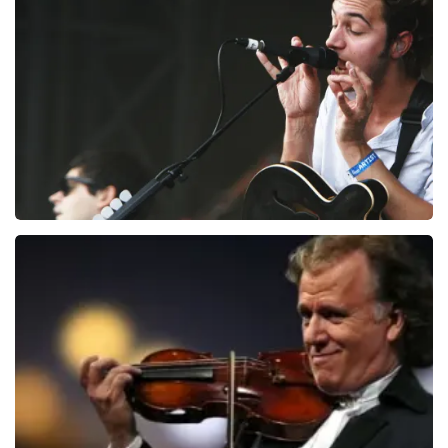
Clouseau
72
laatste 30 minuten
BESTEL NU
Editors
70
laatste 30 minuten
BESTEL NU