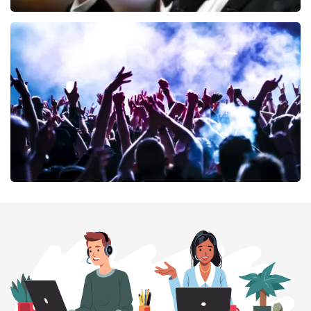
Andre Rieu
64
laatste 30 minuten
BESTEL NU
milk inc
56
laatste 30 minuten
BESTEL NU