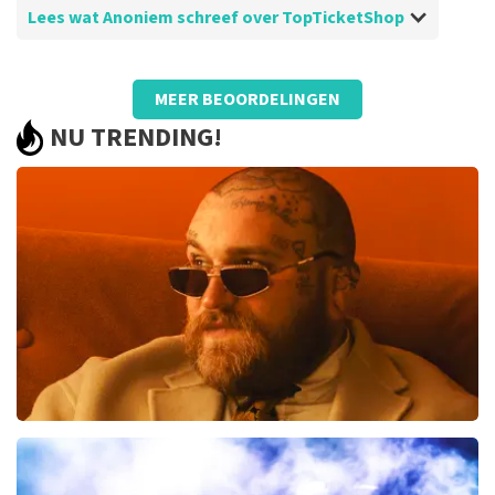
Lees wat Anoniem schreef over TopTicketShop
Beoordeling van Anoniem over
TopTicketShop
MEER BEOORDELINGEN
Vreemd dat er een andere naam op het
NU TRENDING!
ticket stond terwijl we al heel vroeg
geboekt hadden. Prijs hoger dan op ticket
vermeld
De recensie is vertaald
Origineel weergeven
Teddy Swims
300
laatste 30 minuten