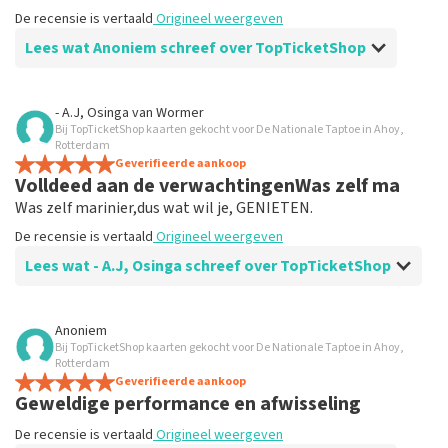
De recensie is vertaald
Origineel weergeven
Lees wat Anoniem schreef over TopTicketShop
Beoordeling van Anoniem over
TopTicketShop
- A.J, Osinga
van
Wormer
Bij TopTicketShop kaarten gekocht voor De Nationale Taptoe in Ahoy,
Ga zo door
Rotterdam
De recensie is vertaald
Geverifieerde aankoop
Origineel weergeven
Volldeed aan de verwachtingenWas zelf ma
Was zelf marinier,dus wat wil je, GENIETEN.
De recensie is vertaald
Origineel weergeven
Lees wat - A.J, Osinga schreef over TopTicketShop
Beoordeling van - A.J, Osinga over
TopTicketShop
Anoniem
Bij TopTicketShop kaarten gekocht voor De Nationale Taptoe in Ahoy,
Waarom 70.50 euro betalen en dab]n de
Rotterdam
bon krijgen van 30.50euro.
Geverifieerde aankoop
Geweldige performance en afwisseling
De recensie is vertaald
Origineel weergeven
De recensie is vertaald
Origineel weergeven