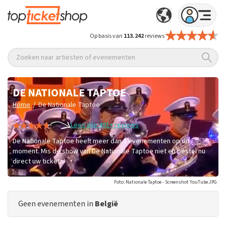
Op basis van
113.242
reviews
Zoeken naar artiesten of evenementen
DE NATIONALE TAPTOE
/
Home
De Nationale Taptoe
Lees alle 491+ reviews
De Nationale Taptoe heeft meer dan 3 evenementen op dit
moment. Mis de show van De Nationale Taptoe niet en bestel nu
direct uw tickets!
Foto: Nationale Taptoe - Screenshot YouTube.JPG
Geen evenementen in
België