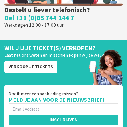
Bestelt u liever telefonisch?
Bel +31 (0)85 744 144 7
Werkdagen 12:00 - 17:00 uur
WIL JIJ JE TICKET(S) VERKOPEN?
Laat het ons weten en misschien kopen wij ze wel van je!
VERKOOP JE TICKETS
Nooit meer een aanbieding missen?
MELD JE AAN VOOR DE NIEUWSBRIEF!
INSCHRIJVEN