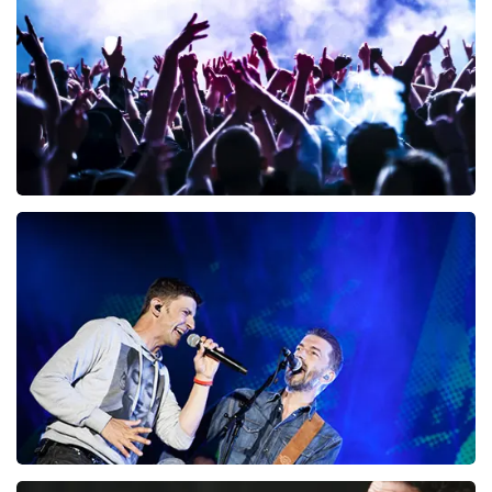
BESTEL NU
Megadeth
98
laatste 30 minuten
BESTEL NU