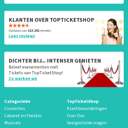
KLANTEN OVER TOPTICKETSHOP
Op basis van
113.242
reviews
Lees reviews
DICHTER BIJ... INTENSER GENIETEN
Beleef evenementen met
Tickets van TopTicketShop!
Zo werken wij
Categorieën
TopTicketShop
Concerten
Klantbeoordelingen
Cabaret en theater
Over Ons
Musicals
Veelgestelde vragen