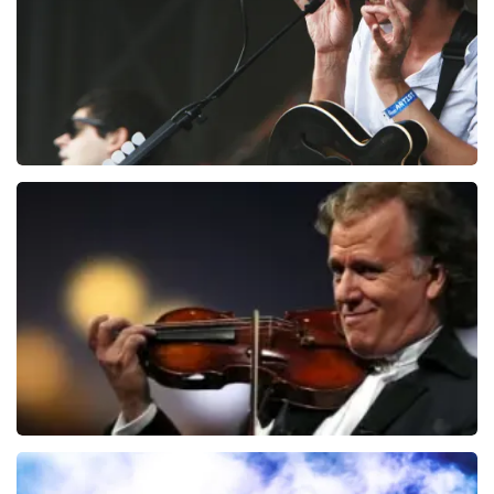
BESTEL NU
Editors
73
laatste 30 minuten
BESTEL NU
Andre Rieu