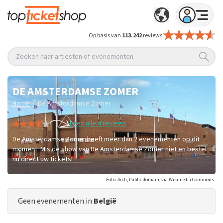
Op basis van
113.242
reviews
Zoeken naar artiesten of evenementen
DE AMSTERDAMSE ZOMER
/
Home
De Amsterdamse Zomer
Lees alle 4 reviews
De Amsterdamse Zomer heeft meer dan 2 evenementen op dit
moment. Mis de show van De Amsterdamse Zomer niet en bestel
nu direct uw tickets!
Foto: Arch, Public domain, via Wikimedia Commons
Geen evenementen in
België