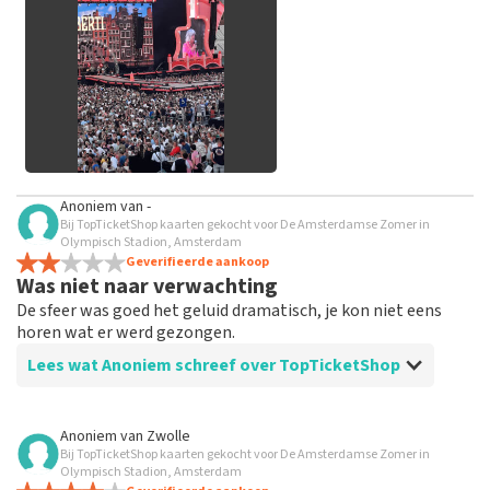
Het kan enkele weken duren voordat een review wordt
geplaatst.
Alle afbeeldingen van klanten
Anoniem
van
-
bekijken
Bij TopTicketShop kaarten gekocht voor De Amsterdamse Zomer in
Olympisch Stadion, Amsterdam
Geverifieerde aankoop
Was niet naar verwachting
De sfeer was goed het geluid dramatisch, je kon niet eens
horen wat er werd gezongen.
Lees wat Anoniem schreef over TopTicketShop
Beoordeling van Anoniem over
TopTicketShop
Anoniem
van
Zwolle
Bij TopTicketShop kaarten gekocht voor De Amsterdamse Zomer in
Prima
Olympisch Stadion, Amsterdam