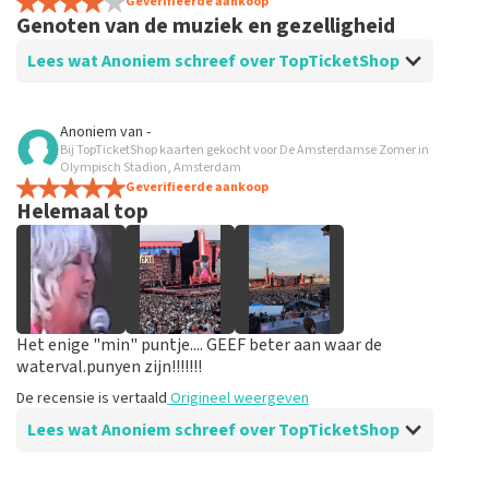
De ervaring met top ticket shop is prima, geen
Geverifieerde aankoop
Genoten van de muziek en gezelligheid
aanmerkingen op
Lees wat Anoniem schreef over TopTicketShop
Beoordeling van Anoniem over
TopTicketShop
Anoniem
van
-
Bij TopTicketShop kaarten gekocht voor De Amsterdamse Zomer in
Gewoon goed
Olympisch Stadion, Amsterdam
Geverifieerde aankoop
Helemaal top
Het enige "min" puntje.... GEEF beter aan waar de
waterval.punyen zijn!!!!!!!
De recensie is vertaald
Origineel weergeven
Lees wat Anoniem schreef over TopTicketShop