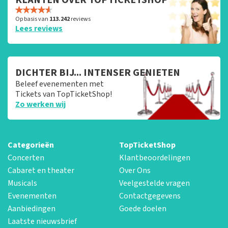
Op basis van
113.242
reviews
Lees reviews
DICHTER BIJ... INTENSER GENIETEN
Beleef evenementen met
Tickets van TopTicketShop!
Zo werken wij
Categorieën
TopTicketShop
Concerten
Klantbeoordelingen
Cabaret en theater
Over Ons
Musicals
Veelgestelde vragen
Evenementen
Contactgegevens
Aanbiedingen
Goede doelen
Laatste nieuwsbrief