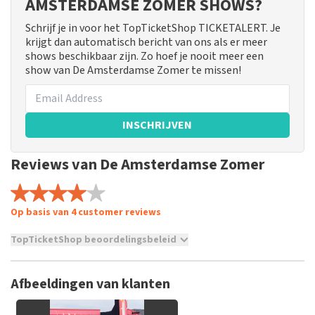
AMSTERDAMSE ZOMER SHOWS?
Schrijf je in voor het TopTicketShop TICKETALERT. Je
krijgt dan automatisch bericht van ons als er meer
shows beschikbaar zijn. Zo hoef je nooit meer een
show van De Amsterdamse Zomer te missen!
INSCHRIJVEN
Reviews van De Amsterdamse Zomer
Op basis van 4 customer reviews
TopTicketShop beoordelingsbeleid
TopTicketShop verzamelt reviews van echte klanten. Het is
niet mogelijk om een review achter te laten als je geen
Afbeeldingen van klanten
tickets hebt aangeschaft bij TopTicketShop. Reviews met
grof taalgebruik en/of onwaarheden worden niet geplaatst.