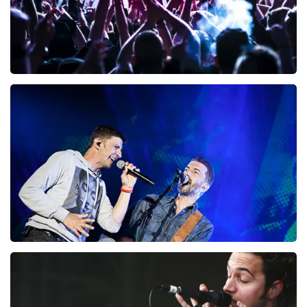
Megadeth
99
laatste 30 minuten
BESTEL NU
Clouseau
78
laatste 30 minuten