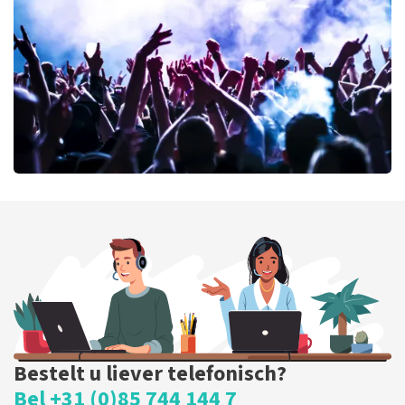
69
laatste 30 minuten
BESTEL NU
milk inc
59
laatste 30 minuten
BESTEL NU
Bestelt u liever telefonisch?
Bel +31 (0)85 744 144 7