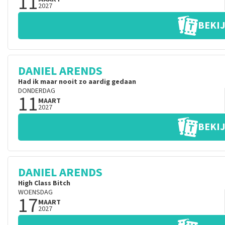
11
2027
BEKIJ
DANIEL ARENDS
Had ik maar nooit zo aardig gedaan
DONDERDAG
11
MAART
2027
BEKIJ
DANIEL ARENDS
High Class Bitch
WOENSDAG
17
MAART
2027