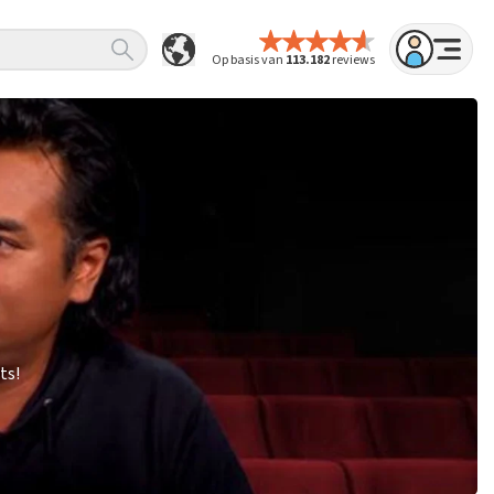
Op basis van
113.182
reviews
ts!