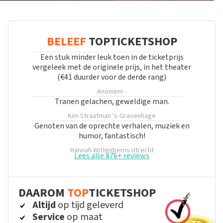
BELEEF
TOPTICKETSHOP
Een stuk minder leuk toen in de ticketprijs
vergeleek met de originele prijs, in het theater
(€41 duurder voor de derde rang)
Anoniem
-
Tranen gelachen, geweldige man.
Kim Straatman
's-Gravenhage
Genoten van de oprechte verhalen, muziek en
humor, fantastisch!
Hannah Wittenberns
Utrecht
Lees alle 876+ reviews
DAAROM
TOP
TICKETSHOP
Altijd
op tijd geleverd
Service
op maat