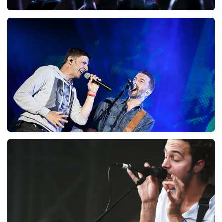
Megadeth
99
laatste 30 minuten
BESTEL NU
Clouseau
78
laatste 30 minuten
BESTEL NU