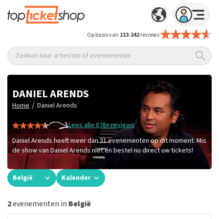
Op basis van
113.242
reviews
Zoeken naar artiesten of evenementen
DANIEL ARENDS
/
Home
Daniel Arends
Lees alle 878+ reviews
Daniel Arends heeft meer dan 31 evenementen op dit moment. Mis
de show van Daniel Arends niet en bestel nu direct uw tickets!
België
Kalender
2
evenementen in
België