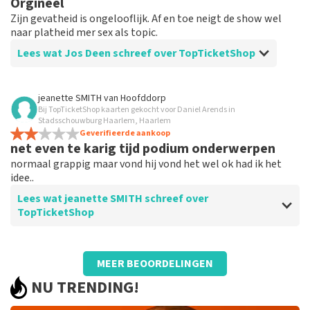
Orgineel
Zijn gevatheid is ongelooflijk. Af en toe neigt de show wel
naar platheid mer sex als topic.
Lees wat Jos Deen schreef over TopTicketShop
Beoordeling van Jos Deen over
TopTicketShop
jeanette SMITH
van
Hoofddorp
Bij TopTicketShop kaarten gekocht voor Daniel Arends in
Kaartjes klopten niet helemaal qua tijd
Stadsschouwburg Haarlem, Haarlem
Geverifieerde aankoop
net even te karig tijd podium onderwerpen
normaal grappig maar vond hij vond het wel ok had ik het
idee..
Lees wat jeanette SMITH schreef over
TopTicketShop
Beoordeling van jeanette SMITH over
TopTicketShop
MEER BEOORDELINGEN
prima verzorgd alleen naam op de ticket
NU TRENDING!
en QR werkte niet.