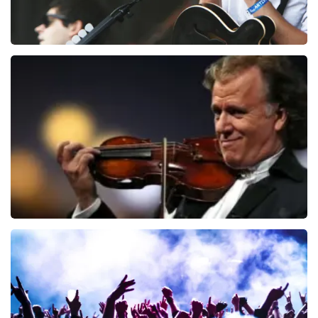
Editors
73
laatste 30 minuten
BESTEL NU
Andre Rieu
69
laatste 30 minuten
BESTEL NU