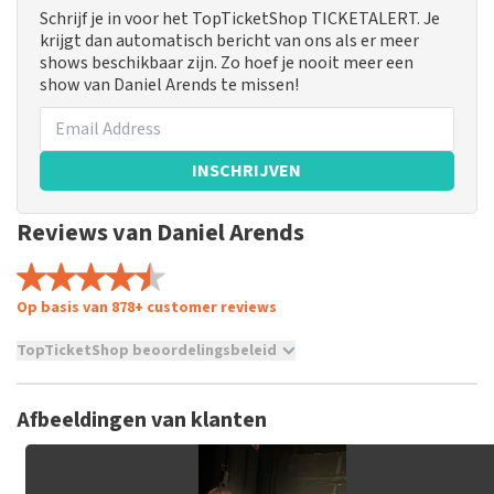
Schrijf je in voor het TopTicketShop TICKETALERT. Je
krijgt dan automatisch bericht van ons als er meer
shows beschikbaar zijn. Zo hoef je nooit meer een
show van Daniel Arends te missen!
INSCHRIJVEN
Reviews van Daniel Arends
Op basis van 878+ customer reviews
TopTicketShop beoordelingsbeleid
TopTicketShop verzamelt reviews van echte klanten. Het is
niet mogelijk om een review achter te laten als je geen
Afbeeldingen van klanten
tickets hebt aangeschaft bij TopTicketShop. Reviews met
grof taalgebruik en/of onwaarheden worden niet geplaatst.
Het kan enkele weken duren voordat een review wordt