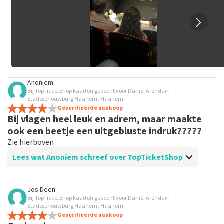
geplaatst.
Anoniem
Bij TopTicketShop kaarten gekocht voor Daniel Arends in
Stadsschouwburg Haarlem, Haarlem
Geverifieerde aankoop
Bij vlagen heel leuk en adrem, maar maakte
ook een beetje een uitgebluste indruk?????
Zie hierboven
Lees wat Anoniem schreef over TopTicketShop
Beoordeling van Anoniem over
TopTicketShop
Jos Deen
Bij TopTicketShop kaarten gekocht voor Daniel Arends in
Prima, houdt zich aan de afspraken
Stadsschouwburg Haarlem, Haarlem
Geverifieerde aankoop