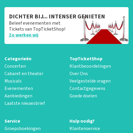
DICHTER BIJ... INTENSER GENIETEN
Beleef evenementen met
Tickets van TopTicketShop!
Zo werken wij
Categorieën
TopTicketShop
Concerten
Klantbeoordelingen
Cabaret en theater
Over Ons
Musicals
Veelgestelde vragen
Evenementen
Contactgegevens
Aanbiedingen
Goede doelen
Laatste nieuwsbrief
Service
Hulp nodig?
Groepsboekingen
Klantenservice