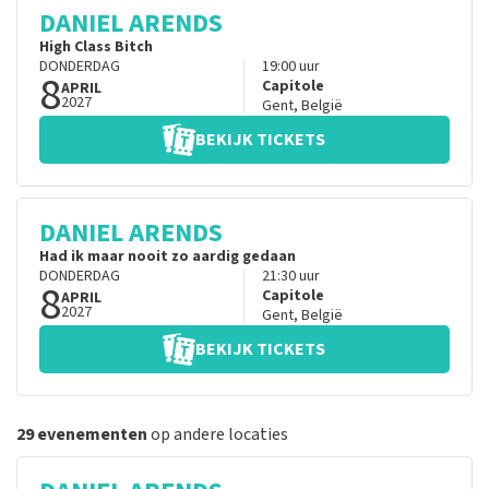
DANIEL ARENDS
High Class Bitch
DONDERDAG
19:00
uur
8
Capitole
APRIL
2027
Gent
,
België
BEKIJK TICKETS
DANIEL ARENDS
Had ik maar nooit zo aardig gedaan
DONDERDAG
21:30
uur
8
Capitole
APRIL
2027
Gent
,
België
BEKIJK TICKETS
29 evenementen
op andere locaties