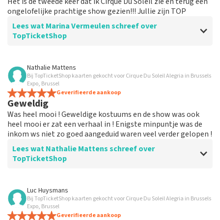
Het is de tweede keer dat ik Cirque Du Soleil zie en terug een
ongelofelijke prachtige show gezien!!! Jullie zijn TOP
Lees wat Marina Vermeulen schreef over
TopTicketShop
Beoordeling van Marina Vermeulen over
TopTicketShop
Nathalie Mattens
Bij TopTicketShop kaarten gekocht voor Cirque Du Soleil Alegria in Brussels
Uiteindelijk was de communicatie oké
Expo, Brussel
De prijs voor de plaats is correct
Geverifieerde aankoop
Geweldig
Was heel mooi ! Geweldige kostuums en de show was ook
heel mooi er zat een verhaal in ! Enigste minpuntje was de
inkom ws niet zo goed aangeduid waren veel verder gelopen !
Lees wat Nathalie Mattens schreef over
TopTicketShop
Beoordeling van Nathalie Mattens over
TopTicketShop
Luc Huysmans
Bij TopTicketShop kaarten gekocht voor Cirque Du Soleil Alegria in Brussels
Geweldig
Expo, Brussel
Geverifieerde aankoop