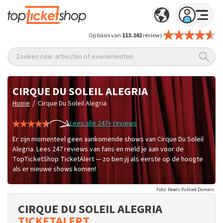
Op basis van
113.242
reviews
Zoeken naar artiesten of evenementen
CIRQUE DU SOLEIL ALEGRIA
/
Home
Cirque Du Soleil Alegria
Lees alle 247+ reviews
Er zijn momenteel geen aankomende shows van Cirque Du Soleil
Alegria. Lees 247 reviews van fans en meld je aan voor de
TopTicketShop TicketAlert — zo ben jij als eerste op de hoogte
als er nieuwe shows komen!
Foto: Pexels Publiek Domein
CIRQUE DU SOLEIL ALEGRIA
TICKETALERT