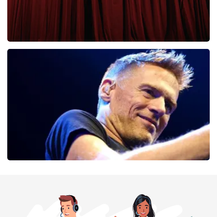
Cirque Du Soleil Ovo
56
laatste 30 minuten
BESTEL NU
Bryan Adams
52
laatste 30 minuten
BESTEL NU