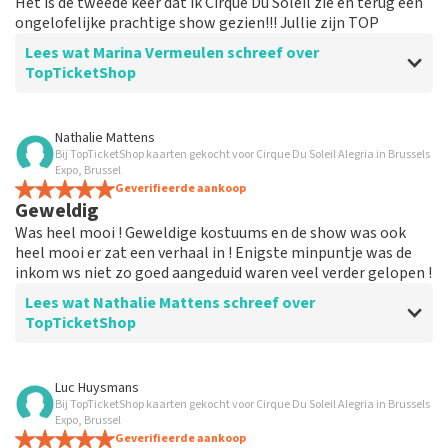
Het is de tweede keer dat ik Cirque Du Soleil zie en terug een
ongelofelijke prachtige show gezien!!! Jullie zijn TOP
Lees wat Marina Vermeulen schreef over
TopTicketShop
Beoordeling van Marina Vermeulen over
TopTicketShop
Nathalie Mattens
Bij TopTicketShop kaarten gekocht voor Cirque Du Soleil Alegria in Brussels
Uiteindelijk was de communicatie oké
Expo, Brussel
De prijs voor de plaats is correct
Geverifieerde aankoop
Geweldig
Was heel mooi ! Geweldige kostuums en de show was ook
heel mooi er zat een verhaal in ! Enigste minpuntje was de
inkom ws niet zo goed aangeduid waren veel verder gelopen !
Lees wat Nathalie Mattens schreef over
TopTicketShop
Beoordeling van Nathalie Mattens over
TopTicketShop
Luc Huysmans
Bij TopTicketShop kaarten gekocht voor Cirque Du Soleil Alegria in Brussels
Geweldig
Expo, Brussel
Geverifieerde aankoop