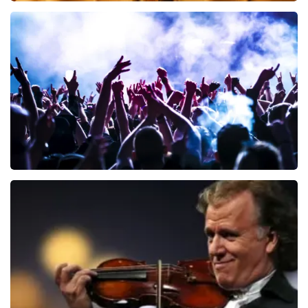
Teddy Swims
425
laatste 30 minuten
BESTEL NU
Megadeth
150
laatste 30 minuten
BESTEL NU