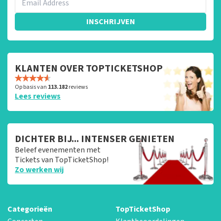
INSCHRIJVEN
KLANTEN OVER TOPTICKETSHOP
Op basis van
113.182
reviews
Lees reviews
DICHTER BIJ... INTENSER GENIETEN
Beleef evenementen met
Tickets van TopTicketShop!
Zo werken wij
Categorieën
TopTicketShop