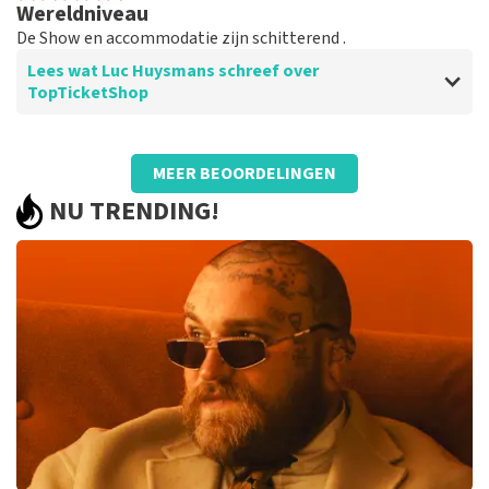
Wereldniveau
De Show en accommodatie zijn schitterend .
Lees wat Luc Huysmans schreef over
TopTicketShop
Beoordeling van Luc Huysmans over
TopTicketShop
MEER BEOORDELINGEN
Stipte service
NU TRENDING!