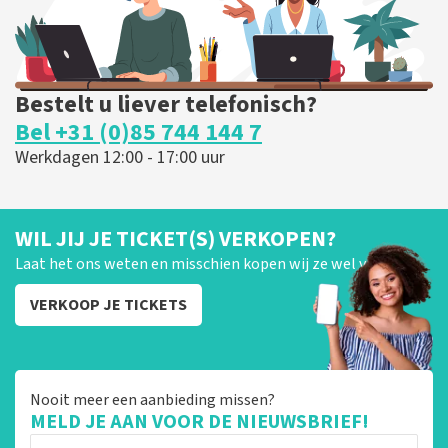
Bestelt u liever telefonisch?
Bel +31 (0)85 744 144 7
Werkdagen 12:00 - 17:00 uur
WIL JIJ JE TICKET(S) VERKOPEN?
Laat het ons weten en misschien kopen wij ze wel van je!
VERKOOP JE TICKETS
Nooit meer een aanbieding missen?
MELD JE AAN VOOR DE NIEUWSBRIEF!