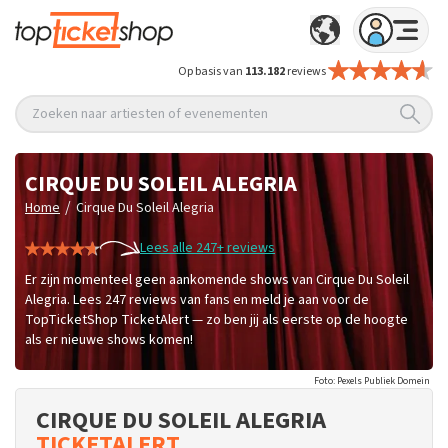
Op basis van
113.182
reviews
Zoeken naar artiesten of evenementen
CIRQUE DU SOLEIL ALEGRIA
/
Home
Cirque Du Soleil Alegria
Lees alle 247+ reviews
Er zijn momenteel geen aankomende shows van Cirque Du Soleil
Alegria. Lees 247 reviews van fans en meld je aan voor de
TopTicketShop TicketAlert — zo ben jij als eerste op de hoogte
als er nieuwe shows komen!
Foto: Pexels Publiek Domein
CIRQUE DU SOLEIL ALEGRIA
TICKETALERT