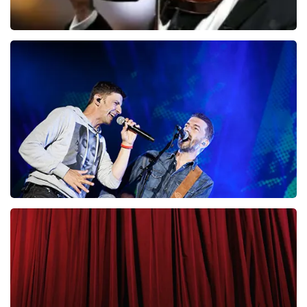
Andre Rieu
87
laatste 30 minuten
BESTEL NU
Clouseau
65
laatste 30 minuten
BESTEL NU