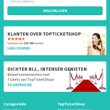
INSCHRIJVEN
KLANTEN OVER TOPTICKETSHOP
Op basis van
113.242
reviews
Lees reviews
DICHTER BIJ... INTENSER GENIETEN
Beleef evenementen met
Tickets van TopTicketShop!
Zo werken wij
Categorieën
TopTicketShop