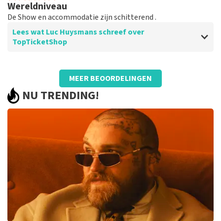
Wereldniveau
De Show en accommodatie zijn schitterend .
Lees wat Luc Huysmans schreef over
TopTicketShop
Beoordeling van Luc Huysmans over
TopTicketShop
MEER BEOORDELINGEN
Stipte service
NU TRENDING!