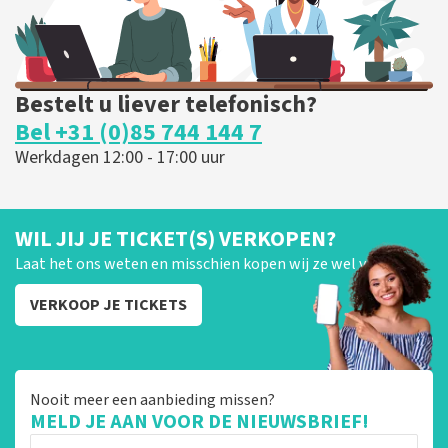
Bestelt u liever telefonisch?
Bel +31 (0)85 744 144 7
Werkdagen 12:00 - 17:00 uur
WIL JIJ JE TICKET(S) VERKOPEN?
Laat het ons weten en misschien kopen wij ze wel van je!
VERKOOP JE TICKETS
Nooit meer een aanbieding missen?
MELD JE AAN VOOR DE NIEUWSBRIEF!