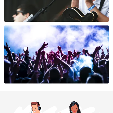
Editors
53
laatste 30 minuten
BESTEL NU
milk inc
51
laatste 30 minuten
BESTEL NU