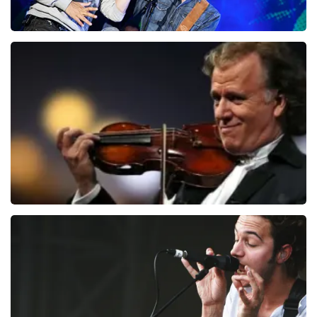
Clouseau
107
laatste 30 minuten
BESTEL NU
Andre Rieu
94
laatste 30 minuten
BESTEL NU