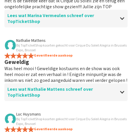
Het is de tweede keer dat ik Cirque Du Soleil zie en terug een
ongelofelijke prachtige show gezien!!! Jullie zijn TOP
Lees wat Marina Vermeulen schreef over
TopTicketShop
Beoordeling van Marina Vermeulen over
TopTicketShop
Nathalie Mattens
Bij TopTicketShop kaarten gekocht voor Cirque Du Soleil Alegria in Brussels
Uiteindelijk was de communicatie oké
Expo, Brussel
De prijs voor de plaats is correct
Geverifieerde aankoop
Geweldig
Was heel mooi ! Geweldige kostuums en de show was ook
heel mooi er zat een verhaal in ! Enigste minpuntje was de
inkom ws niet zo goed aangeduid waren veel verder gelopen !
Lees wat Nathalie Mattens schreef over
TopTicketShop
Beoordeling van Nathalie Mattens over
TopTicketShop
Luc Huysmans
Bij TopTicketShop kaarten gekocht voor Cirque Du Soleil Alegria in Brussels
Geweldig
Expo, Brussel
Geverifieerde aankoop