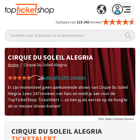
Op basis van
113.242
reviews
Zoeken naar artiesten of evenementen
CIRQUE DU SOLEIL ALEGRIA
/
Home
Cirque Du Soleil Alegria
Lees alle 247+ reviews
Er zijn momenteel geen aankomende shows van Cirque Du Soleil
Alegria. Lees 247 reviews van fans en meld je aan voor de
TopTicketShop TicketAlert — zo ben jij als eerste op de hoogte
als er nieuwe shows komen!
Foto: Pexels Publiek Domein
CIRQUE DU SOLEIL ALEGRIA
TICKETALERT