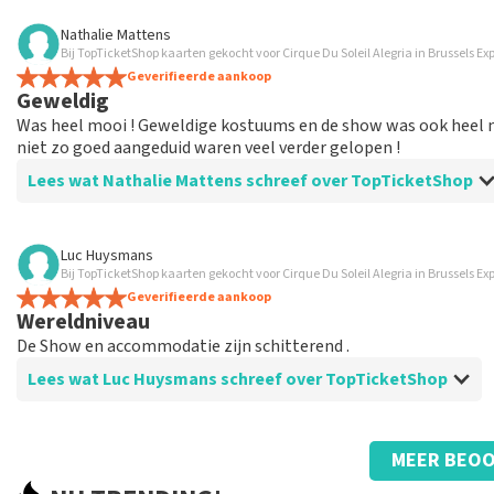
Beoordeling van Marina Vermeulen over
TopTicketShop
Nathalie Mattens
Bij TopTicketShop kaarten gekocht voor Cirque Du Soleil Alegria in Brussels Ex
Uiteindelijk was de communicatie oké
Geverifieerde aankoop
De prijs voor de plaats is correct
Geweldig
Was heel mooi ! Geweldige kostuums en de show was ook heel m
niet zo goed aangeduid waren veel verder gelopen !
Lees wat Nathalie Mattens schreef over TopTicketShop
Beoordeling van Nathalie Mattens over
TopTicketShop
Luc Huysmans
Bij TopTicketShop kaarten gekocht voor Cirque Du Soleil Alegria in Brussels Ex
Geweldig
Geverifieerde aankoop
Wereldniveau
De Show en accommodatie zijn schitterend .
Lees wat Luc Huysmans schreef over TopTicketShop
Beoordeling van Luc Huysmans over
TopTicketShop
MEER BEOO
Stipte service