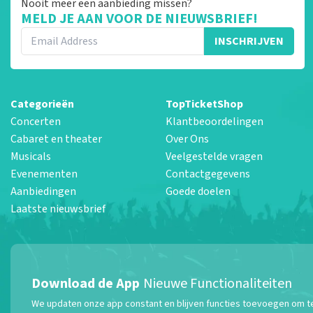
Nooit meer een aanbieding missen?
MELD JE AAN VOOR DE NIEUWSBRIEF!
INSCHRIJVEN
Categorieën
TopTicketShop
Concerten
Klantbeoordelingen
Cabaret en theater
Over Ons
Musicals
Veelgestelde vragen
Evenementen
Contactgegevens
Aanbiedingen
Goede doelen
Laatste nieuwsbrief
Download de App
Nieuwe Functionaliteiten
We updaten onze app constant en blijven functies toevoegen om te z