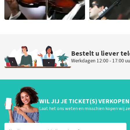
Andre Rieu
Editors
94
laatste 30 minuten
53
laatste 30 
BESTEL NU
BESTEL NU
Bestelt u liever te
Werkdagen 12:00 - 17:00 uu
WIL JIJ JE TICKET(S) VERKOPEN
Laat het ons weten en misschien kopen wij ze 