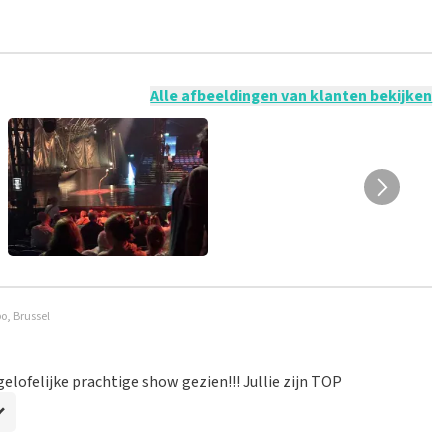
 mogelijk om een review achter te laten als je geen tickets
ruik en/of onwaarheden worden niet geplaatst. Het kan enkele
Alle afbeeldingen van klanten bekijken
po, Brussel
gelofelijke prachtige show gezien!!! Jullie zijn TOP