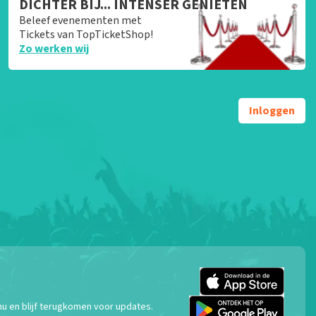
DICHTER BIJ... INTENSER GENIETEN
Beleef evenementen met
Tickets van TopTicketShop!
Zo werken wij
Inloggen
nu en blijf terugkomen voor updates.