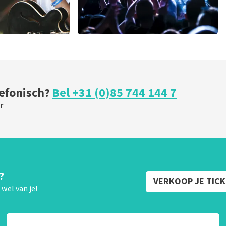
milk inc
minuten
51
laatste 30 minuten
BESTEL NU
lefonisch?
Bel +31 (0)85 744 144 7
r
?
VERKOOP JE TIC
wel van je!