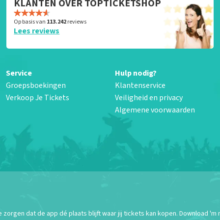
KLANTEN OVER TOPTICKETSHOP
Op basis van
113.242
reviews
Lees reviews
Service
Hulp nodig?
Groepsboekingen
Klantenservice
Verkoop Je Tickets
Veiligheid en privacy
Algemene voorwaarden
orgen dat de app dé plaats blijft waar jij tickets kan kopen. Download 'm 