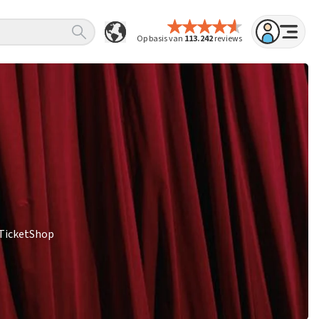
Op basis van
113.242
reviews
pTicketShop