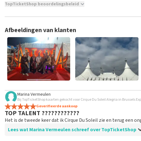
TopTicketShop beoordelingsbeleid
TopTicketShop verzamelt reviews van echte klanten. Het is niet
hebt aangeschaft bij TopTicketShop. Reviews met grof taalgeb
weken duren voordat een review wordt geplaatst.
Afbeeldingen van klanten
Marina Vermeulen
Bij TopTicketShop kaarten gekocht voor Cirque Du Soleil Alegria in Brussels Ex
Geverifieerde aankoop
TOP TALENT ????????????
Het is de tweede keer dat ik Cirque Du Soleil zie en terug een on
Lees wat Marina Vermeulen schreef over TopTicketShop