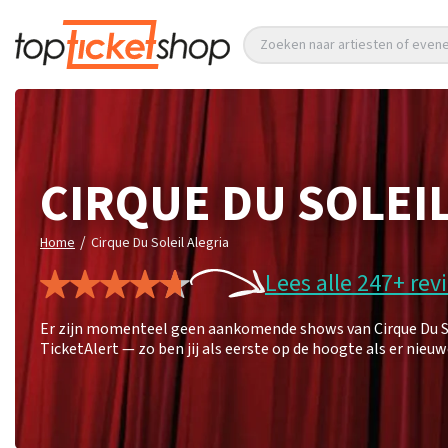
Zoeken naar artiesten of eve
CIRQUE DU SOLEI
/
Home
Cirque Du Soleil Alegria
Lees alle 247+ rev
Er zijn momenteel geen aankomende shows van Cirque Du Sol
TicketAlert — zo ben jij als eerste op de hoogte als er nie