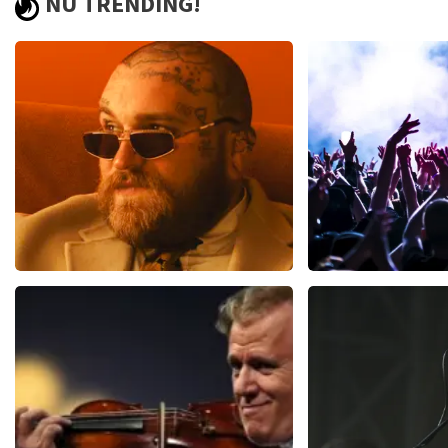
NU TRENDING!
Teddy Swims
Megadet
367
laatste 30 minuten
151
laatste 30
BESTEL NU
BESTEL N