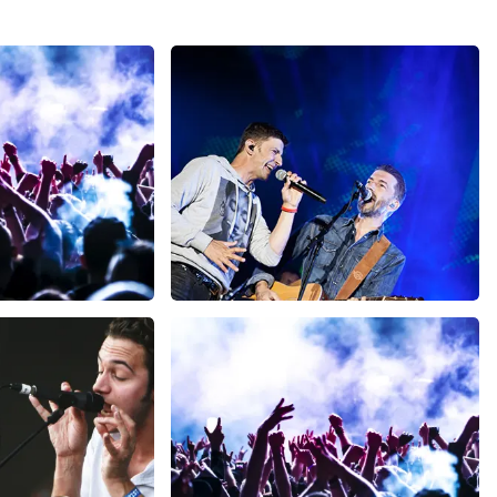
h
Clouseau
 minuten
107
laatste 30 minuten
U
BESTEL NU