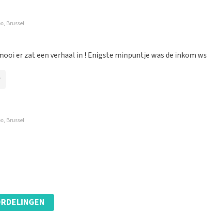
po, Brussel
ooi er zat een verhaal in ! Enigste minpuntje was de inkom ws
po, Brussel
RDELINGEN