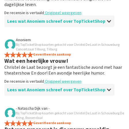
dagelijkse leven.
De recensie is vertaald
Origineel weergeven
Lees wat Anoniem schreef over TopTicketShop
Beoordeling van Anoniem over
TopTicketShop
Anoniem
Bij TopTicketShop kaarten gekocht voor Christel De Laat in Schouwburg
Goed maar veel te duren tickets
Concertzaal Tilburg, Tilburg
Alles was goed geregeld konden zelfs veranderen van
Geverifieerde aankoop
Wat een heerlijke vrouw!
datum echt super tof maar de kanttekening is dat de
kaartjes worden verkocht voor het dubbelen van wat je
Christel de Laat bezorgt je een fantastische avond met haar
bij het theater kwijt bent . Snap dat er verdiend moet
theatershow En door! Een avondje heerlijke humor.
worden maar zoveel ??
De recensie is vertaald
Origineel weergeven
De recensie is vertaald
Origineel weergeven
Lees wat Anoniem schreef over TopTicketShop
Reactie van TopTicketShop
Beoordeling van Anoniem over
TopTicketShop
Beste klant, Bedankt voor het schrijven van een review
- Natascha Dijk
van
-
op onze website. Uw feedback vinden wij erg belangrijk.
Bij TopTicketShop kaarten gekocht voor Christel De Laat in Schouwburg De
Prima
U helpt ons zo onze dienstverlening te verbeteren en
Kring, Roosendaal
Makkelijk toegangbare webshop.
Geverifieerde aankoop
ook helpt u andere consumenten met het maken van