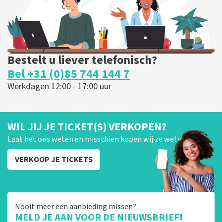
Bestelt u liever telefonisch?
Bel +31 (0)85 744 144 7
Werkdagen 12:00 - 17:00 uur
WIL JIJ JE TICKET(S) VERKOPEN?
Laat het ons weten en misschien kopen wij ze wel van je!
VERKOOP JE TICKETS
Nooit meer een aanbieding missen?
MELD JE AAN VOOR DE NIEUWSBRIEF!