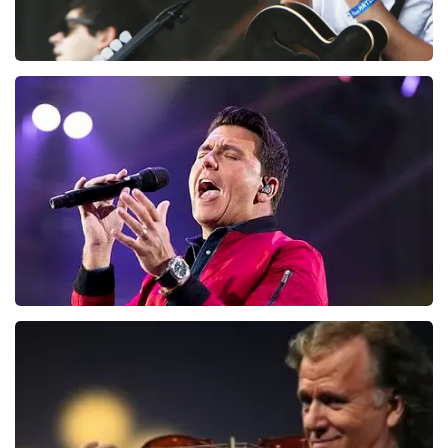
Editors
128
laatste 30 minuten
BESTEL NU
Jan Smit
95
laatste 30 minuten
BESTEL NU