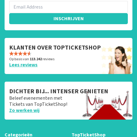
INSCHRIJVEN
KLANTEN OVER TOPTICKETSHOP
Op basis van
113.242
reviews
Lees reviews
DICHTER BIJ... INTENSER GENIETEN
Beleef evenementen met
Tickets van TopTicketShop!
Zo werken wij
Categorieën
TopTicketShop