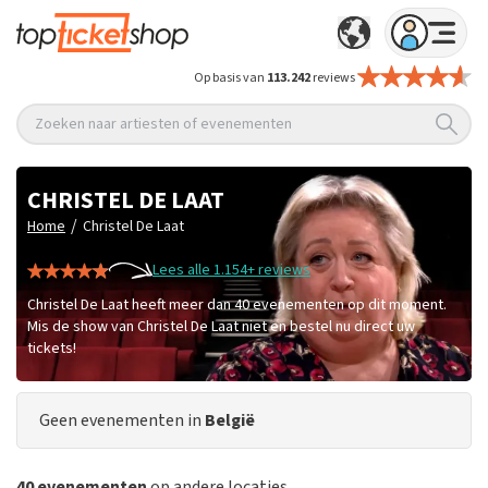
Op basis van
113.242
reviews
Zoeken naar artiesten of evenementen
CHRISTEL DE LAAT
/
Home
Christel De Laat
Lees alle 1.154+ reviews
Christel De Laat heeft meer dan 40 evenementen op dit moment.
Mis de show van Christel De Laat niet en bestel nu direct uw
tickets!
Geen evenementen in
België
40 evenementen
op andere locaties