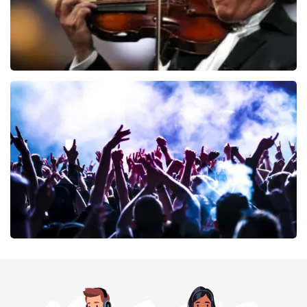
Andre Rieu
68
laatste 30 minuten
BESTEL NU
milk inc
68
laatste 30 minuten
BESTEL NU