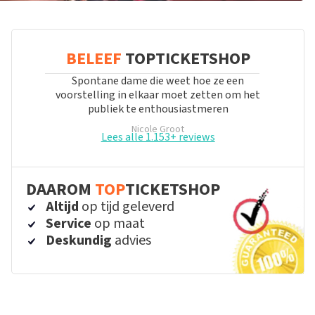
BELEEF
TOPTICKETSHOP
Spontane dame die weet hoe ze een
voorstelling in elkaar moet zetten om het
publiek te enthousiastmeren
Nicole Groot
Lees alle 1.153+ reviews
DAAROM
TOP
TICKETSHOP
Altijd
op tijd geleverd
Service
op maat
Deskundig
advies