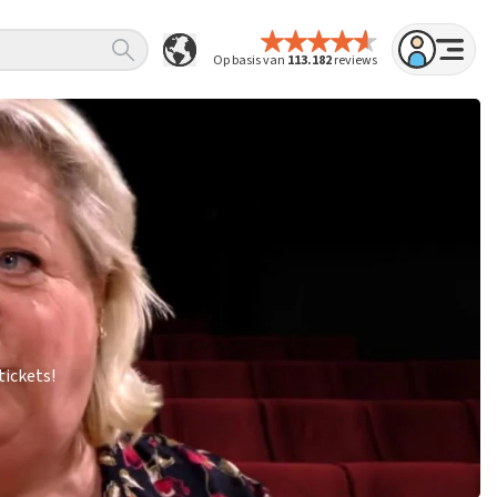
Op basis van
113.182
reviews
tickets!