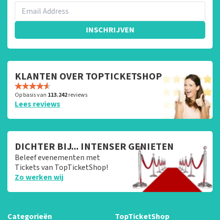
INSCHRIJVEN
KLANTEN OVER TOPTICKETSHOP
Op basis van
113.242
reviews
Lees reviews
DICHTER BIJ... INTENSER GENIETEN
Beleef evenementen met
Tickets van TopTicketShop!
Zo werken wij
Categorieën
TopTicketShop