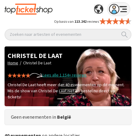
Op basis van
113.242
reviews
Zoeken naar artiesten of evenementen
CHRISTEL DE LAAT
/
Home
Christel De Laat
Lees alle 1.154+ reviews
Christel De Laat heeft meer dan 40 evenementen op dit moment.
Mis de show van Christel De Laat niet en bestel nu direct uw
tickets!
Geen evenementen in
België
40 evenementen
op andere locaties