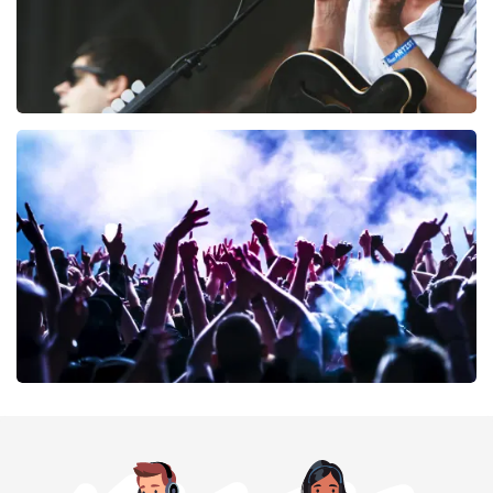
Editors
53
laatste 30 minuten
BESTEL NU
milk inc
51
laatste 30 minuten
BESTEL NU