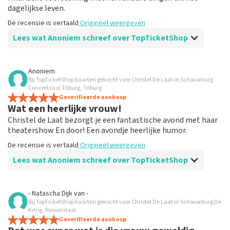
dagelijkse leven.
De recensie is vertaald
Origineel weergeven
Lees wat Anoniem schreef over TopTicketShop
Beoordeling van Anoniem over
TopTicketShop
Anoniem
Bij TopTicketShop kaarten gekocht voor Christel De Laat in Schouwburg
Goed maar veel te duren tickets
Concertzaal Tilburg, Tilburg
Alles was goed geregeld konden zelfs veranderen van
Geverifieerde aankoop
Wat een heerlijke vrouw!
datum echt super tof maar de kanttekening is dat de
kaartjes worden verkocht voor het dubbelen van wat je
Christel de Laat bezorgt je een fantastische avond met haar
bij het theater kwijt bent . Snap dat er verdiend moet
theatershow En door! Een avondje heerlijke humor.
worden maar zoveel ??
De recensie is vertaald
Origineel weergeven
De recensie is vertaald
Origineel weergeven
Lees wat Anoniem schreef over TopTicketShop
Reactie van TopTicketShop
Beoordeling van Anoniem over
TopTicketShop
Beste klant, Bedankt voor het schrijven van een review
- Natascha Dijk
van
-
op onze website. Uw feedback vinden wij erg belangrijk.
Bij TopTicketShop kaarten gekocht voor Christel De Laat in Schouwburg De
Prima
U helpt ons zo onze dienstverlening te verbeteren en
Kring, Roosendaal
Makkelijk toegangbare webshop.
Geverifieerde aankoop
ook helpt u andere consumenten met het maken van