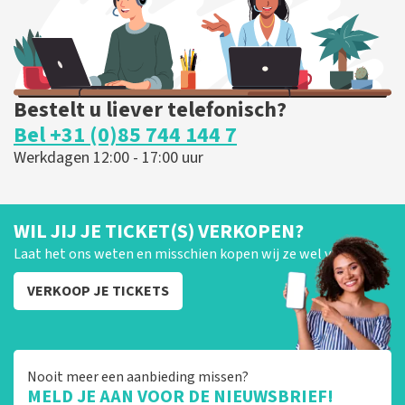
Bestelt u liever telefonisch?
Bel +31 (0)85 744 144 7
Werkdagen 12:00 - 17:00 uur
WIL JIJ JE TICKET(S) VERKOPEN?
Laat het ons weten en misschien kopen wij ze wel van je!
VERKOOP JE TICKETS
Nooit meer een aanbieding missen?
MELD JE AAN VOOR DE NIEUWSBRIEF!