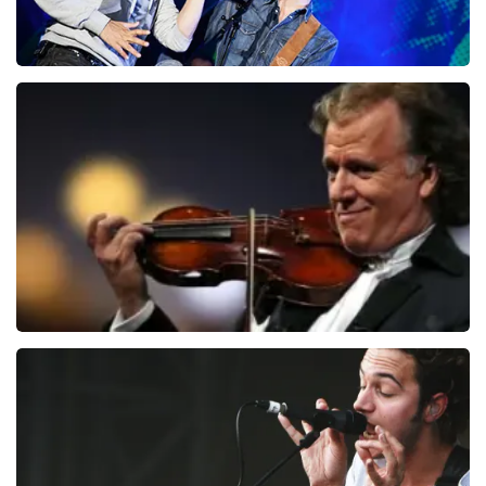
Clouseau
107
laatste 30 minuten
BESTEL NU
Andre Rieu
94
laatste 30 minuten
BESTEL NU