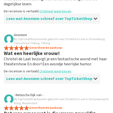
dagelijkse leven.
De recensie is vertaald
Origineel weergeven
Lees wat Anoniem schreef over TopTicketShop
Beoordeling van Anoniem over
TopTicketShop
Anoniem
Bij TopTicketShop kaarten gekocht voor Christel De Laat in Schouwburg
Goed maar veel te duren tickets
Concertzaal Tilburg, Tilburg
Alles was goed geregeld konden zelfs veranderen van
Geverifieerde aankoop
Wat een heerlijke vrouw!
datum echt super tof maar de kanttekening is dat de
kaartjes worden verkocht voor het dubbelen van wat je
Christel de Laat bezorgt je een fantastische avond met haar
bij het theater kwijt bent . Snap dat er verdiend moet
theatershow En door! Een avondje heerlijke humor.
worden maar zoveel ??
De recensie is vertaald
Origineel weergeven
De recensie is vertaald
Origineel weergeven
Lees wat Anoniem schreef over TopTicketShop
Reactie van TopTicketShop
Beoordeling van Anoniem over
TopTicketShop
Beste klant, Bedankt voor het schrijven van een review
- Natascha Dijk
van
-
op onze website. Uw feedback vinden wij erg belangrijk.
Bij TopTicketShop kaarten gekocht voor Christel De Laat in Schouwburg De
Prima
U helpt ons zo onze dienstverlening te verbeteren en
Kring, Roosendaal
Makkelijk toegangbare webshop.
Geverifieerde aankoop
ook helpt u andere consumenten met het maken van