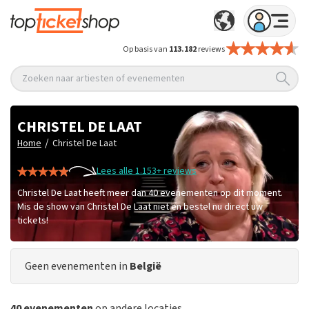
Op basis van
113.182
reviews
Zoeken naar artiesten of evenementen
CHRISTEL DE LAAT
/
Home
Christel De Laat
Lees alle 1.153+ reviews
Christel De Laat heeft meer dan 40 evenementen op dit moment.
Mis de show van Christel De Laat niet en bestel nu direct uw
tickets!
Geen evenementen in
België
40 evenementen
op andere locaties