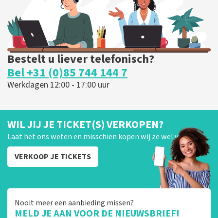
Bestelt u liever telefonisch?
Bel +31 (0)85 744 144 7
Werkdagen 12:00 - 17:00 uur
WIL JIJ JE TICKET(S) VERKOPEN?
Laat het ons weten en misschien kopen wij ze wel van je!
VERKOOP JE TICKETS
Nooit meer een aanbieding missen?
MELD JE AAN VOOR DE NIEUWSBRIEF!