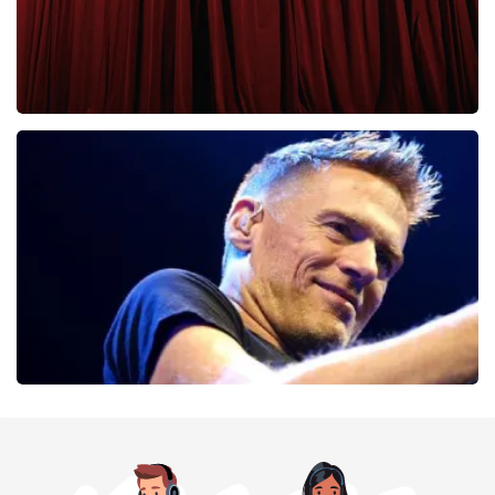
Cirque Du Soleil Ovo
56
laatste 30 minuten
BESTEL NU
Bryan Adams
52
laatste 30 minuten
BESTEL NU