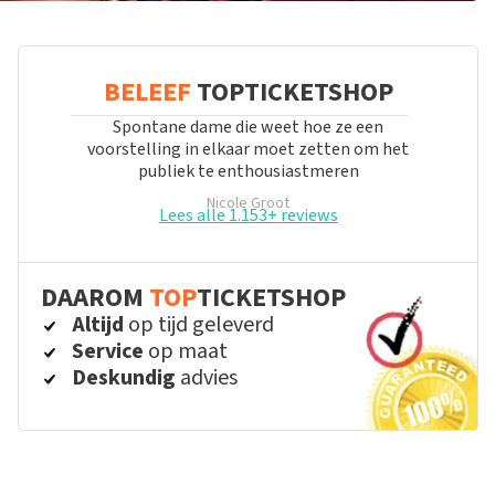
BELEEF
TOPTICKETSHOP
Spontane dame die weet hoe ze een
voorstelling in elkaar moet zetten om het
publiek te enthousiastmeren
Nicole Groot
Lees alle 1.153+ reviews
DAAROM
TOP
TICKETSHOP
Altijd
op tijd geleverd
Service
op maat
Deskundig
advies