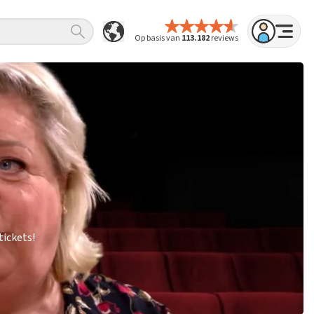
Op basis van
113.182
reviews
tickets!