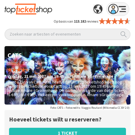
Op basis van
113.182
reviews
Zoeken naar artiesten of evenementen
CATS
/
/
Home
Cats
21 mei 2027 om 19:45
vrijdag
,
21 mei 2027 om 19:45
uur
|
Amare
sGravenhage
Bent u fan van Cats? Dan heeft u geluk! Topticketshop heeft nog
tickets beschikbaar voor Cats op 21 mei 2027 om 19:45 uur op
locatie Amare sGravenhage. De nominale waarde van deze tickets
is
€69,- tot €99,-
. Het eerste verkooppunt is Amare sGravenhage.
Foto: CATS – Fotocredits: Viaggio Routard (WIkimedia CC BY 2.0)
Hoeveel tickets wilt u reserveren?
1 TICKET