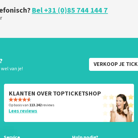
lefonisch?
Bel +31 (0)85 744 144 7
r
?
VERKOOP JE TIC
wel van je!
KLANTEN OVER TOPTICKETSHOP
Op basis van
113.242
reviews
Lees reviews
Service
Hulp nodig?