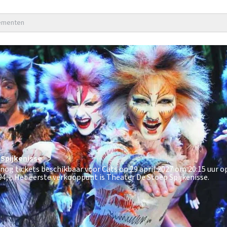
nementen
Spijkenisse
 nog tickets beschikbaar voor Cats op 29 april 2027 om 20:15 uur o
94,-
. Het eerste verkooppunt is Theater De Stoep Spijkenisse.