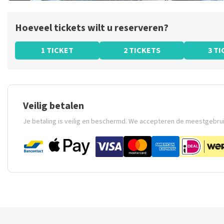
Hoeveel tickets wilt u reserveren?
1 TICKET
2 TICKETS
3 T
Veilig betalen
Je betaling is veilig en beschermd. We accepteren de meestgebru