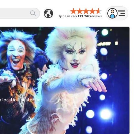
Op basis van
113.242
reviews
p locatie Theater De