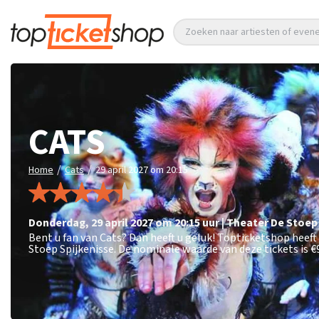
Zoeken naar artiesten of eve
CATS
/
/
Home
Cats
29 april 2027 om 20:15
donderdag
,
29 april 2027 om 20:15
uur
|
Theater De Stoep
Bent u fan van Cats? Dan heeft u geluk! Topticketshop heeft
Stoep Spijkenisse. De nominale waarde van deze tickets is
€