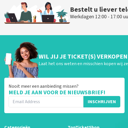
Bestelt u liever te
Werkdagen 12:00 - 17:00 uu
WIL JIJ JE TICKET(S) VERKOPEN
Laat het ons weten en misschien kopen wij ze 
Nooit meer een aanbieding missen?
MELD JE AAN VOOR DE NIEUWSBRIEF!
INSCHRIJVEN
Categorieën
TopTicketShop