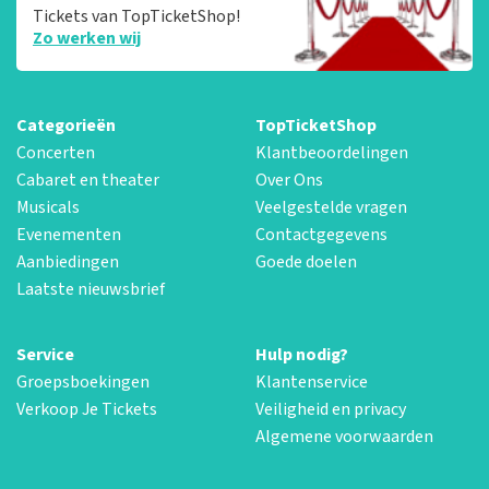
Tickets van TopTicketShop!
Zo werken wij
Categorieën
TopTicketShop
Concerten
Klantbeoordelingen
Cabaret en theater
Over Ons
Musicals
Veelgestelde vragen
Evenementen
Contactgegevens
Aanbiedingen
Goede doelen
Laatste nieuwsbrief
Service
Hulp nodig?
Groepsboekingen
Klantenservice
Verkoop Je Tickets
Veiligheid en privacy
Algemene voorwaarden