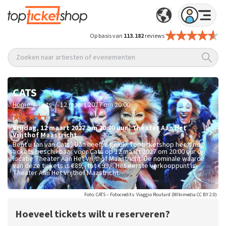
Op basis van
113.182
reviews
Zoeken naar artiesten of evenementen
CATS
/
/
Home
Cats
12 maart 2027 om 20:00
vrijdag
,
12 maart 2027 om 20:00
uur
|
Theater Aan Het
Vrijthof
Maastricht
Bent u fan van Cats? Dan heeft u geluk! Topticketshop heeft nog
tickets beschikbaar voor Cats op 12 maart 2027 om 20:00 uur op
locatie Theater Aan Het Vrijthof Maastricht. De nominale waarde
van deze tickets is
€89,- tot €99,-
. Het eerste verkooppunt is
Theater Aan Het Vrijthof Maastricht.
Foto: CATS – Fotocredits: Viaggio Routard (WIkimedia CC BY 2.0)
Hoeveel tickets wilt u reserveren?