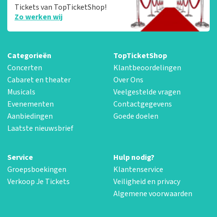
Tickets van TopTicketShop!
Zo werken wij
Categorieën
TopTicketShop
Concerten
Klantbeoordelingen
Cabaret en theater
Over Ons
Musicals
Veelgestelde vragen
Evenementen
Contactgegevens
Aanbiedingen
Goede doelen
Laatste nieuwsbrief
Service
Hulp nodig?
Groepsboekingen
Klantenservice
Verkoop Je Tickets
Veiligheid en privacy
Algemene voorwaarden