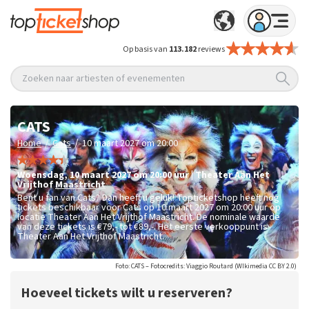
Op basis van
113.182
reviews
Zoeken naar artiesten of evenementen
CATS
/
/
Home
Cats
10 maart 2027 om 20:00
woensdag
,
10 maart 2027 om 20:00
uur
|
Theater Aan Het
Vrijthof
Maastricht
Bent u fan van Cats? Dan heeft u geluk! Topticketshop heeft nog
tickets beschikbaar voor Cats op 10 maart 2027 om 20:00 uur op
locatie Theater Aan Het Vrijthof Maastricht. De nominale waarde
van deze tickets is
€79,- tot €89,-
. Het eerste verkooppunt is
Theater Aan Het Vrijthof Maastricht.
Foto: CATS – Fotocredits: Viaggio Routard (WIkimedia CC BY 2.0)
Hoeveel tickets wilt u reserveren?