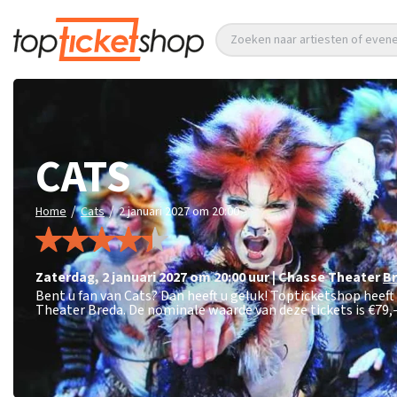
Zoeken naar artiesten of eve
CATS
/
/
Home
Cats
2 januari 2027 om 20:00
zaterdag
,
2 januari 2027 om 20:00
uur
|
Chasse Theater
B
Bent u fan van Cats? Dan heeft u geluk! Topticketshop heeft
Theater Breda. De nominale waarde van deze tickets is
€79,-