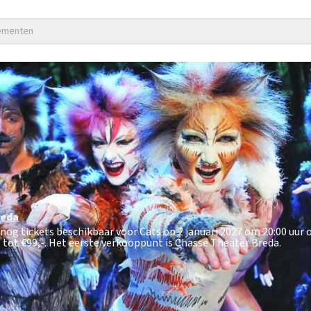
nementen
reda
 nog tickets beschikbaar voor Cats op 2 januari 2027 om 20:00 uur 
 tot €99,-
. Het eerste verkooppunt is Chasse Theater Breda.