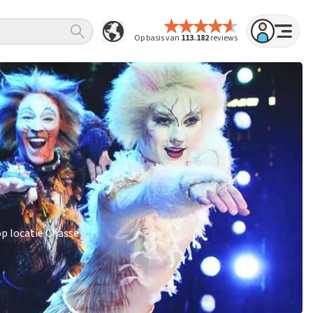
Op basis van
113.182
reviews
op locatie Chasse