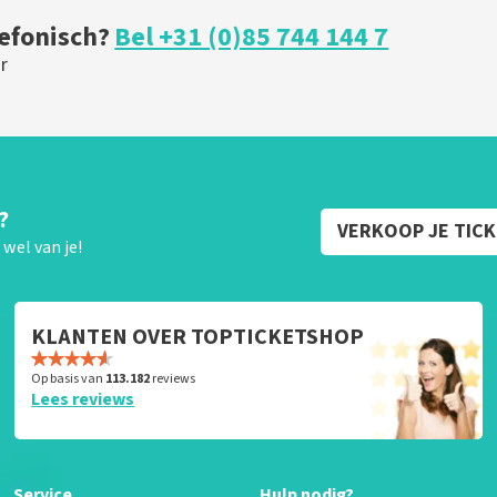
lefonisch?
Bel +31 (0)85 744 144 7
r
?
VERKOOP JE TIC
wel van je!
KLANTEN OVER TOPTICKETSHOP
Op basis van
113.182
reviews
Lees reviews
Service
Hulp nodig?