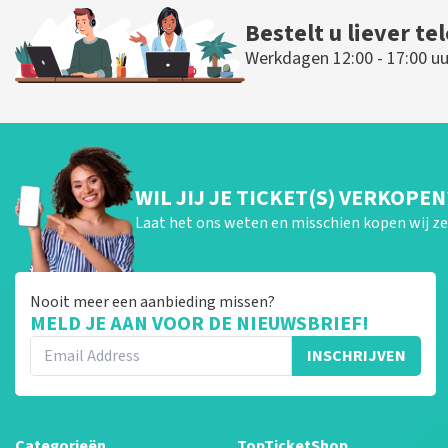
Bestelt u liever te
Werkdagen 12:00 - 17:00 uu
WIL JIJ JE TICKET(S) VERKOPEN
Laat het ons weten en misschien kopen wij ze 
Nooit meer een aanbieding missen?
MELD JE AAN VOOR DE NIEUWSBRIEF!
INSCHRIJVEN
Categorieën
TopTicketShop