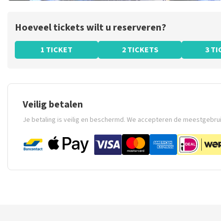
Hoeveel tickets wilt u reserveren?
1 TICKET
2 TICKETS
3 T
Veilig betalen
Je betaling is veilig en beschermd. We accepteren de meestgebru