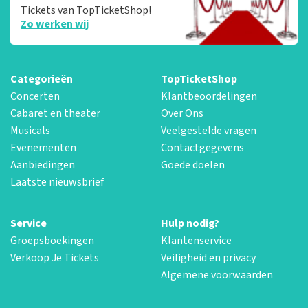
Tickets van TopTicketShop!
Zo werken wij
Categorieën
TopTicketShop
Concerten
Klantbeoordelingen
Cabaret en theater
Over Ons
Musicals
Veelgestelde vragen
Evenementen
Contactgegevens
Aanbiedingen
Goede doelen
Laatste nieuwsbrief
Service
Hulp nodig?
Groepsboekingen
Klantenservice
Verkoop Je Tickets
Veiligheid en privacy
Algemene voorwaarden