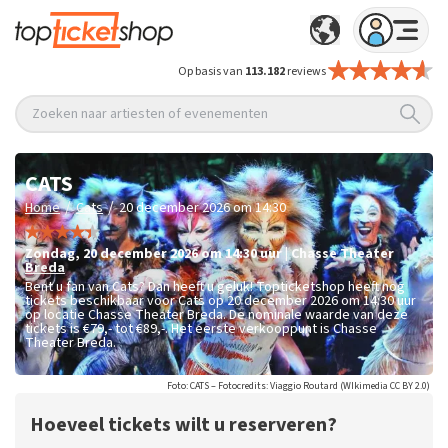
Op basis van
113.182
reviews
Zoeken naar artiesten of evenementen
CATS
/
/
Home
Cats
20 december 2026 om 14:30
zondag
,
20 december 2026 om 14:30
uur
|
Chasse Theater
Breda
Bent u fan van Cats? Dan heeft u geluk! Topticketshop heeft nog
tickets beschikbaar voor Cats op 20 december 2026 om 14:30 uur
op locatie Chasse Theater Breda. De nominale waarde van deze
tickets is
€79,- tot €89,-
. Het eerste verkooppunt is Chasse
Theater Breda.
Foto: CATS – Fotocredits: Viaggio Routard (WIkimedia CC BY 2.0)
Hoeveel tickets wilt u reserveren?