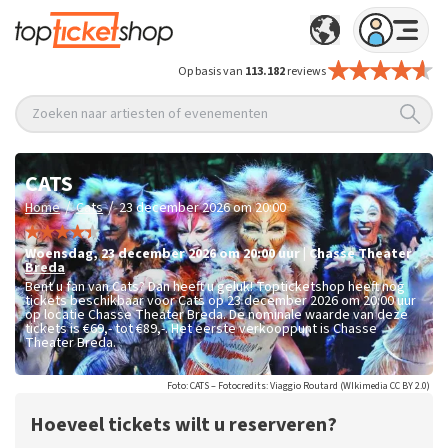
Op basis van
113.182
reviews
Zoeken naar artiesten of evenementen
CATS
/
/
Home
Cats
23 december 2026 om 20:00
woensdag
,
23 december 2026 om 20:00
uur
|
Chasse Theater
Breda
Bent u fan van Cats? Dan heeft u geluk! Topticketshop heeft nog
tickets beschikbaar voor Cats op 23 december 2026 om 20:00 uur
op locatie Chasse Theater Breda. De nominale waarde van deze
tickets is
€69,- tot €89,-
. Het eerste verkooppunt is Chasse
Theater Breda.
Foto: CATS – Fotocredits: Viaggio Routard (WIkimedia CC BY 2.0)
Hoeveel tickets wilt u reserveren?