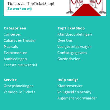
Tickets van TopTicketShop!
Zo werken wij
Categorieën
TopTicketShop
Concerten
Klantbeoordelingen
Cabaret en theater
Over Ons
Musicals
Veelgestelde vragen
Evenementen
Contactgegevens
Aanbiedingen
Goede doelen
Laatste nieuwsbrief
Service
Hulp nodig?
Groepsboekingen
Klantenservice
Verkoop Je Tickets
Veiligheid en privacy
Algemene voorwaarden