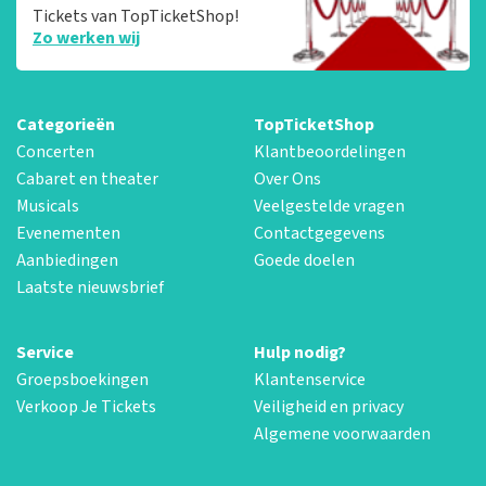
Tickets van TopTicketShop!
Zo werken wij
Categorieën
TopTicketShop
Concerten
Klantbeoordelingen
Cabaret en theater
Over Ons
Musicals
Veelgestelde vragen
Evenementen
Contactgegevens
Aanbiedingen
Goede doelen
Laatste nieuwsbrief
Service
Hulp nodig?
Groepsboekingen
Klantenservice
Verkoop Je Tickets
Veiligheid en privacy
Algemene voorwaarden