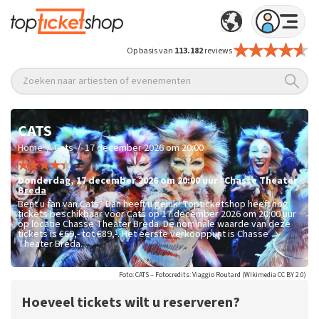
Op basis van
113.182
reviews
Zoeken naar artiesten of evenementen
CATS
/
/
Home
Cats
17 december 2026 om 20:00
donderdag
,
17 december 2026 om 20:00
uur
|
Chasse Theater
Breda
Bent u fan van Cats? Dan heeft u geluk! Topticketshop heeft nog
tickets beschikbaar voor Cats op 17 december 2026 om 20:00 uur
op locatie Chasse Theater Breda. De nominale waarde van deze
tickets is
€69,- tot €89,-
. Het eerste verkooppunt is Chasse
Theater Breda.
Foto: CATS – Fotocredits: Viaggio Routard (WIkimedia CC BY 2.0)
Hoeveel tickets wilt u reserveren?