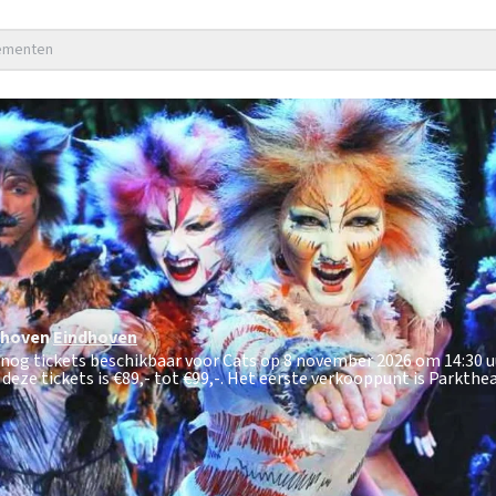
nementen
dhoven
Eindhoven
t nog tickets beschikbaar voor Cats op 8 november 2026 om 14:30 u
deze tickets is
€89,- tot €99,-
. Het eerste verkooppunt is Parkthe