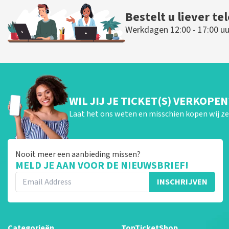
Bestelt u liever te
Werkdagen 12:00 - 17:00 uu
WIL JIJ JE TICKET(S) VERKOPEN
Laat het ons weten en misschien kopen wij ze 
Nooit meer een aanbieding missen?
MELD JE AAN VOOR DE NIEUWSBRIEF!
INSCHRIJVEN
Categorieën
TopTicketShop