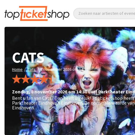
Zoeken naar artiesten of eve
CATS
/
/
Home
Cats
8 november 2026 om 14:30
zondag
,
8 november 2026 om 14:30
uur
|
Parktheater Ein
Bent u fan van Cats? Dan heeft u geluk! Topticketshop heef
Parktheater Eindhoven Eindhoven. De nominale waarde van 
Eindhoven.