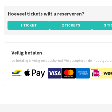
Hoeveel tickets wilt u reserveren?
1 TICKET
2 TICKETS
3 T
Veilig betalen
Je betaling is veilig en beschermd. We accepteren de meestgebru