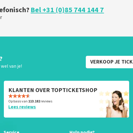
lefonisch?
Bel +31 (0)85 744 144 7
r
?
VERKOOP JE TIC
wel van je!
KLANTEN OVER TOPTICKETSHOP
Op basis van
113.182
reviews
Lees reviews
Service
Hulp nodig?