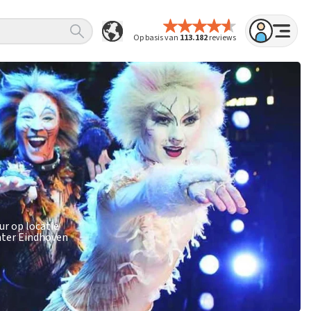
Op basis van
113.182
reviews
ur op locatie
ater Eindhoven