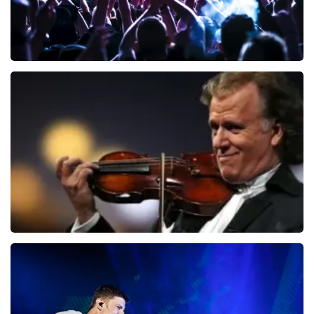
verklaren doordat wij een wederverkoper zijn van
doorverkochte tickets. Wij hopen dat u ondanks alles
toch een fantastische avond heeft gehad. Met
vriendelijke groeten, Joost Topticketshop
Megadeth
150
laatste 30 minuten
BESTEL NU
Andre Rieu
87
laatste 30 minuten
BESTEL NU