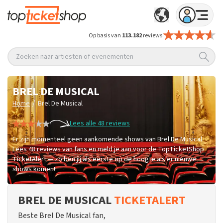
Op basis van
113.182
reviews
Zoeken naar artiesten of evenementen
BREL DE MUSICAL
/
Home
Brel De Musical
Lees alle 48 reviews
Er zijn momenteel geen aankomende shows van Brel De Musical.
Lees 48 reviews van fans en meld je aan voor de TopTicketShop
TicketAlert — zo ben jij als eerste op de hoogte als er nieuwe
shows komen!
BREL DE MUSICAL
TICKETALERT
Beste Brel De Musical fan,