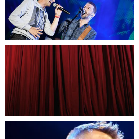
Clouseau
65
laatste 30 minuten
BESTEL NU
Cirque Du Soleil Ovo
56
laatste 30 minuten