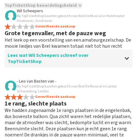
TopTicketShop beoordelingsbeleid
Wil Scheepers
Bij TopTicketShop kaarten gekocht voor Brel De Musical in Parktheater
TopTicketShop verzamelt reviews van echte klanten. Het is
Eindhoven, Eindhoven
niet mogelijk om een review achter te laten als je geen
Geverifieerde aankoop
tickets hebt aangeschaft bij TopTicketShop. Reviews met
Grote tegenvaller, met de pauze weg
grof taalgebruik en/of onwaarheden worden niet geplaatst.
Het leek op een voorstelling van een.amateurgezelschap. De
Het kan enkele weken duren voordat een review wordt
mooie liedjes van Brel kwamen totaal niet tot hun recht
geplaatst.
Lees wat Wil Scheepers schreef over
TopTicketShop
Beoordeling van Wil Scheepers over
TopTicketShop
- Leo van Basten
van
-
Bij TopTicketShop kaarten gekocht voor Brel De Musical in Leidse
Irreëel prijzen
Schouwburg, Leiden
Geverifieerde aankoop
1e rang, slechte plaats
Reactie van TopTicketShop
We hadden zogenaamde 1e rangs plaatsen in de engelenbak,
dus bovenste balkon. Qua zicht waren het redelijke plaatsen,
Beste Wil, Bedankt voor het schrijven van een review
maar de atmosfeer was slecht, bedompte lucht en erg warm.
op onze website. Uw feedback vinden wij erg belangrijk.
Beenruimte slecht. Deze plaatsen kun je echt geen 1e rang
U helpt ons zo onze dienstverlening te verbeteren en
noemen! De drankjes in de pauze waren minimaal, veel te
ook helpt u andere consumenten met het maken van