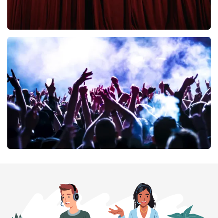
Cirque Du Soleil Ovo
42
laatste 30 minuten
BESTEL NU
milk inc
41
laatste 30 minuten
BESTEL NU