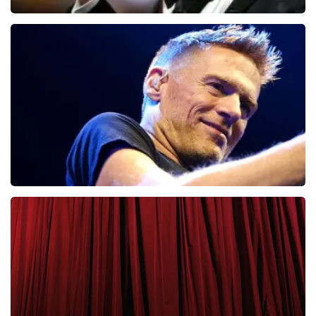
Andre Rieu
65
laatste 30 minuten
BESTEL NU
Bryan Adams
43
laatste 30 minuten
BESTEL NU