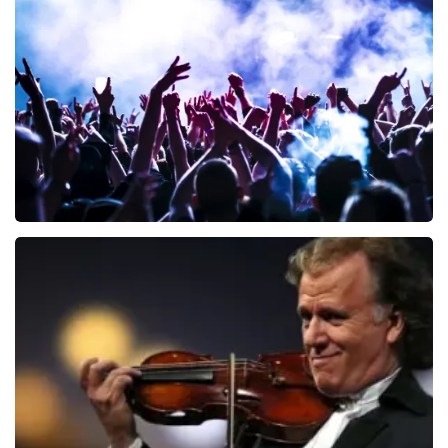
Teddy Swims
329
laatste 30 minuten
BESTEL NU
Megadeth
107
laatste 30 minuten
BESTEL NU