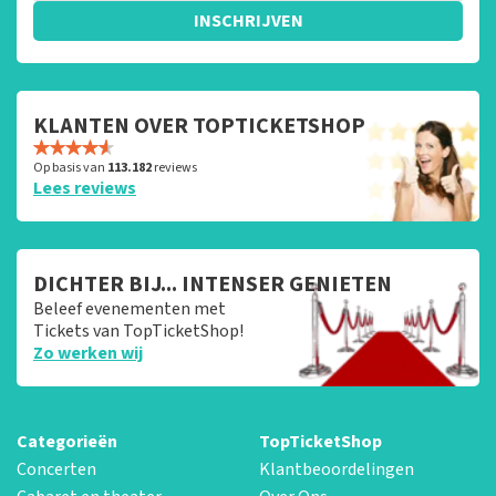
INSCHRIJVEN
KLANTEN OVER TOPTICKETSHOP
Op basis van
113.182
reviews
Lees reviews
DICHTER BIJ... INTENSER GENIETEN
Beleef evenementen met
Tickets van TopTicketShop!
Zo werken wij
Categorieën
TopTicketShop
Concerten
Klantbeoordelingen