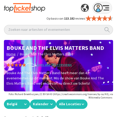
Op basis van
113.182
reviews
Zoeken naar artiesten of evenementen
BOUKE AND THE ELVIS MATTERS BAND
/
Home
Bouke And The Elvis Matters Band
Lees alle 961+ reviews
Bouke And The Elvis Matters Band heeft meer dan 42
evenementen op dit moment. Mis de show van Bouke And The
Elvis Matters Band niet en bestel nu direct uw tickets!
Foto: Richard Broekhuijzen, CC BY-SA 4.0 (https://creativecommons.org/licenses/by-sa/4.0), via
Wikimedia Commons
België
Kalender
Alle Locaties