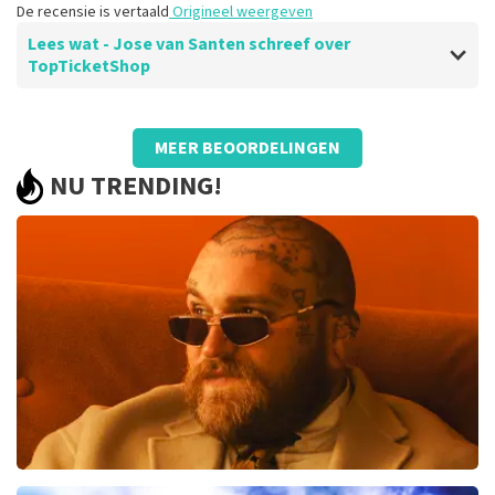
De recensie is vertaald
Origineel weergeven
Lees wat - Jose van Santen schreef over
TopTicketShop
Beoordeling van - Jose van Santen over
TopTicketShop
MEER BEOORDELINGEN
Goed
NU TRENDING!
De recensie is vertaald
Origineel weergeven