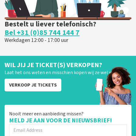
Bestelt u liever telefonisch?
Bel +31 (0)85 744 144 7
Werkdagen 12:00 - 17:00 uur
WIL JIJ JE TICKET(S) VERKOPEN?
Laat het ons weten en misschien kopen wij ze wel van je!
VERKOOP JE TICKETS
Nooit meer een aanbieding missen?
MELD JE AAN VOOR DE NIEUWSBRIEF!