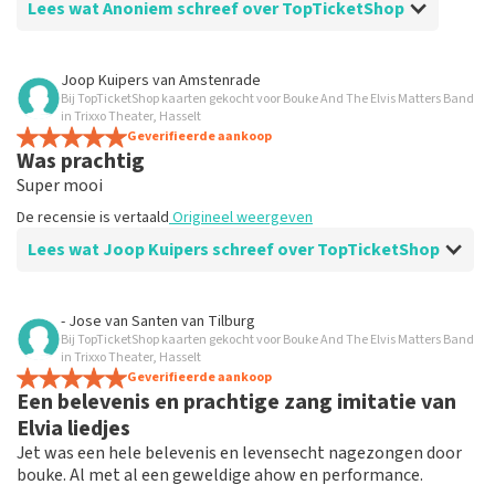
Lees wat Anoniem schreef over TopTicketShop
Beoordeling van Anoniem over
TopTicketShop
Joop Kuipers
van
Amstenrade
Bij TopTicketShop kaarten gekocht voor Bouke And The Elvis Matters Band
Tevreden
in Trixxo Theater, Hasselt
Tevreden is perfect
Geverifieerde aankoop
Was prachtig
De recensie is vertaald
Origineel weergeven
Super mooi
De recensie is vertaald
Origineel weergeven
Lees wat Joop Kuipers schreef over TopTicketShop
Beoordeling van Joop Kuipers over
TopTicketShop
- Jose van Santen
van
Tilburg
Bij TopTicketShop kaarten gekocht voor Bouke And The Elvis Matters Band
Was gewoon BNN heel mooi
in Trixxo Theater, Hasselt
De recensie is vertaald
Geverifieerde aankoop
Origineel weergeven
Een belevenis en prachtige zang imitatie van
Elvia liedjes
Jet was een hele belevenis en levensecht nagezongen door
bouke. Al met al een geweldige ahow en performance.